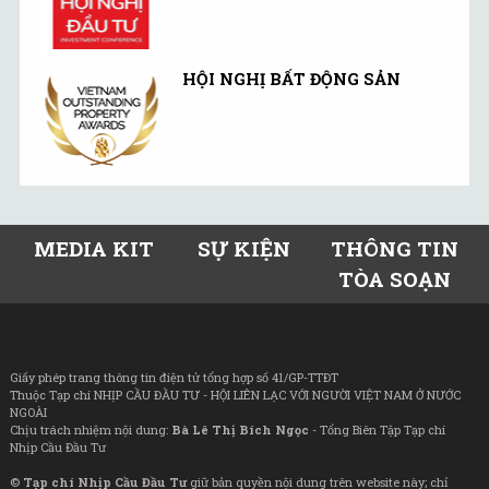
HỘI NGHỊ BẤT ĐỘNG SẢN
MEDIA KIT
SỰ KIỆN
THÔNG TIN
TÒA SOẠN
Giấy phép trang thông tin điện tử tổng hợp số 41/GP-TTĐT
Thuộc Tạp chí NHỊP CẦU ĐẦU TƯ - HỘI LIÊN LẠC VỚI NGƯỜI VIỆT NAM Ở NƯỚC
NGOÀI
Chịu trách nhiệm nội dung:
Bà Lê Thị Bích Ngọc
- Tổng Biên Tập Tạp chí
Nhịp Cầu Đầu Tư
©
Tạp chí Nhịp Cầu Đầu Tư
giữ bản quyền nội dung trên website này; chỉ