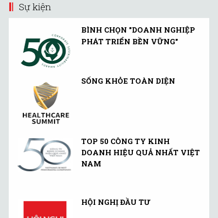
một báo cáo cho biết.
Sự kiện
BÌNH CHỌN "DOANH NGHIỆP
PHÁT TRIỂN BỀN VỮNG"
SỐNG KHỎE TOÀN DIỆN
TOP 50 CÔNG TY KINH
DOANH HIỆU QUẢ NHẤT VIỆT
NAM
HỘI NGHỊ ĐẦU TƯ