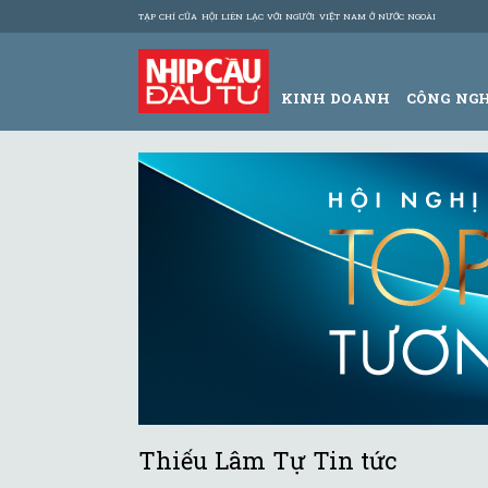
TẠP CHÍ CỦA HỘI LIÊN LẠC VỚI NGƯỜI VIỆT NAM Ở NƯỚC NGOÀI
KINH DOANH
CÔNG NG
Thiếu Lâm Tự Tin tức