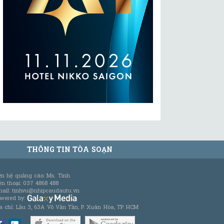
THÔNG TIN TÒA SOẠN
ên hệ quảng cáo: Ms. Tình
ện thoại: 037 4868 488
ail: tinhvu@nhipcaudautu.vn
wered by:
a chỉ: Lầu 3, 63A Võ Văn Tần, P. Xuân Hòa, TP. HCM