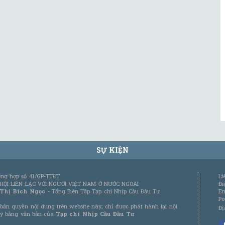
SỰ KIỆN
tổng hợp số 41/GP-TTĐT
Li
 HỘI LIÊN LẠC VỚI NGƯỜI VIỆT NAM Ở NƯỚC NGOÀI
Đi
 Thị Bích Ngọc
- Tổng Biên Tập Tạp chí Nhịp Cầu Đầu Tư
Em
Po
bản quyền nội dung trên website này; chỉ được phát hành lại nội
Đị
 ý bằng văn bản của
Tạp chí Nhịp Cầu Đầu Tư