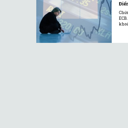
Điể
Chứn
ECB.
kho