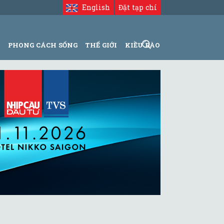
English
Đặt tạp chí
N
PHONG CÁCH SỐNG
THẾ GIỚI
KIỀU BÀO