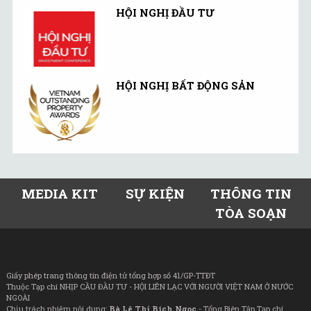
HỘI NGHỊ ĐẦU TƯ
HỘI NGHỊ BẤT ĐỘNG SẢN
MEDIA KIT
SỰ KIỆN
THÔNG TIN
TÒA SOẠN
Giấy phép trang thông tin điện tử tổng hợp số 41/GP-TTĐT
Thuộc Tạp chí NHỊP CẦU ĐẦU TƯ - HỘI LIÊN LẠC VỚI NGƯỜI VIỆT NAM Ở NƯỚC
NGOÀI
Chịu trách nhiệm nội dung:
Bà Lê Thị Bích Ngọc
- Tổng Biên Tập Tạp chí