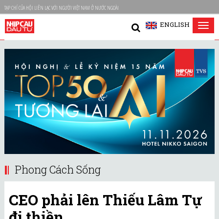
TẠP CHÍ CỦA HỘI LIÊN LẠC VỚI NGƯỜI VIỆT NAM Ở NƯỚC NGOÀI
ENGLISH
Tog
nav
Phong Cách Sống
CEO phải lên Thiếu Lâm Tự
đi thiền