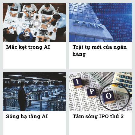
Mắc kẹt trong AI
Trật tự mới của ngân
hàng
Sóng hạ tầng AI
Tâm sóng IPO thứ 3