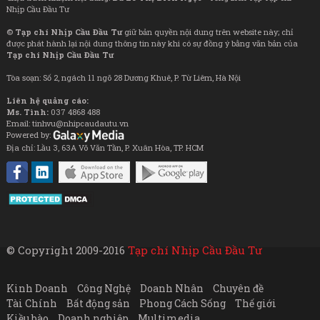
Nhịp Cầu Đầu Tư
©
Tạp chí Nhịp Cầu Đầu Tư
giữ bản quyền nội dung trên website này; chỉ
được phát hành lại nội dung thông tin này khi có sự đồng ý bằng văn bản của
Tạp chí Nhịp Cầu Đầu Tư
Tòa soạn: Số 2, ngách 11 ngõ 28 Dương Khuê, P. Từ Liêm, Hà Nội
Liên hệ quảng cáo:
Ms. Tình:
037 4868 488
Email: tinhvu@nhipcaudautu.vn
Powered by:
Địa chỉ: Lầu 3, 63A Võ Văn Tần, P. Xuân Hòa, TP. HCM
© Copyright 2009-2016
Tạp chí Nhịp Cầu Đầu Tư
Kinh Doanh
Công Nghệ
Doanh Nhân
Chuyên đề
Tài Chính
Bất động sản
Phong Cách Sống
Thế giới
Kiều bào
Doanh nghiệp
Multimedia