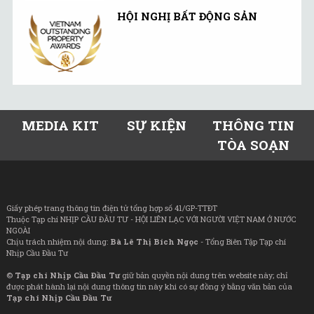
HỘI NGHỊ BẤT ĐỘNG SẢN
MEDIA KIT
SỰ KIỆN
THÔNG TIN
TÒA SOẠN
Giấy phép trang thông tin điện tử tổng hợp số 41/GP-TTĐT
Thuộc Tạp chí NHỊP CẦU ĐẦU TƯ - HỘI LIÊN LẠC VỚI NGƯỜI VIỆT NAM Ở NƯỚC
NGOÀI
Chịu trách nhiệm nội dung:
Bà Lê Thị Bích Ngọc
- Tổng Biên Tập Tạp chí
Nhịp Cầu Đầu Tư
©
Tạp chí Nhịp Cầu Đầu Tư
giữ bản quyền nội dung trên website này; chỉ
được phát hành lại nội dung thông tin này khi có sự đồng ý bằng văn bản của
Tạp chí Nhịp Cầu Đầu Tư