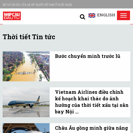
TẠP CHÍ CỦA HỘI LIÊN LẠC VỚI NGƯỜI VIỆT NAM Ở NƯỚC NGOÀI
ENGLISH
Tog
nav
Thời tiết Tin tức
Bước chuyển mình trước lũ
Những trận mưa cực đoan
và các cơn bão nối tiếp
đang làm thay đổi đáng
kể bản đồ rủi ro ngập lụt
Vietnam Airlines điều chỉnh
của Việt Nam.
kế hoạch khai thác do ảnh
hưởng của thời tiết xấu tại sân
bay Nội ...
Ngày 30/9, do thời tiết
xấu, mưa giông hạn chế
Châu Âu gồng mình giữa nắng