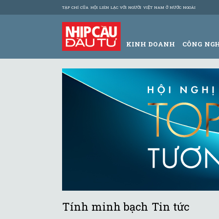
TẠP CHÍ CỦA HỘI LIÊN LẠC VỚI NGƯỜI VIỆT NAM Ở NƯỚC NGOÀI
KINH DOANH
CÔNG NG
Tính minh bạch Tin tức