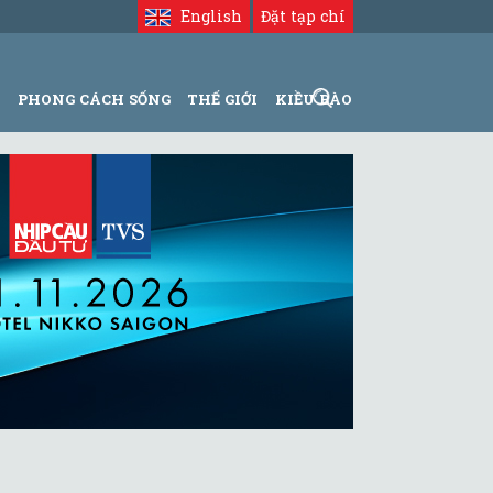
English
Đặt tạp chí
N
PHONG CÁCH SỐNG
THẾ GIỚI
KIỀU BÀO