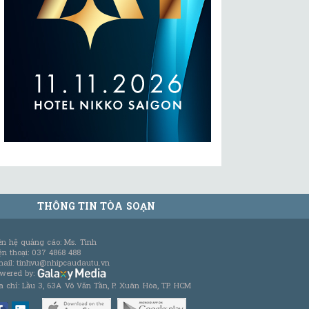
THÔNG TIN TÒA SOẠN
ên hệ quảng cáo: Ms. Tình
ện thoại: 037 4868 488
ail: tinhvu@nhipcaudautu.vn
wered by:
a chỉ: Lầu 3, 63A Võ Văn Tần, P. Xuân Hòa, TP. HCM