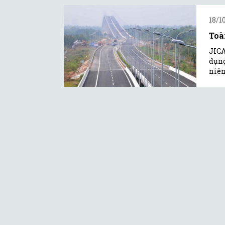
18/1
Toà
JICA
dụng
niên