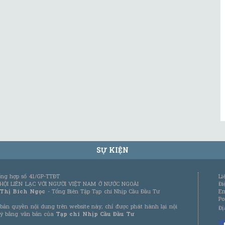
SỰ KIỆN
tổng hợp số 41/GP-TTĐT
Li
 HỘI LIÊN LẠC VỚI NGƯỜI VIỆT NAM Ở NƯỚC NGOÀI
Đi
 Thị Bích Ngọc
- Tổng Biên Tập Tạp chí Nhịp Cầu Đầu Tư
Em
Po
bản quyền nội dung trên website này; chỉ được phát hành lại nội
Đị
 ý bằng văn bản của
Tạp chí Nhịp Cầu Đầu Tư