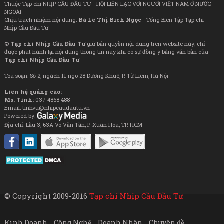
Thuộc Tạp chí NHỊP CẦU ĐẦU TƯ - HỘI LIÊN LẠC VỚI NGƯỜI VIỆT NAM Ở NƯỚC
NGOÀI
Chịu trách nhiệm nội dung:
Bà Lê Thị Bích Ngọc
- Tổng Biên Tập Tạp chí
Nhịp Cầu Đầu Tư
©
Tạp chí Nhịp Cầu Đầu Tư
giữ bản quyền nội dung trên website này; chỉ
được phát hành lại nội dung thông tin này khi có sự đồng ý bằng văn bản của
Tạp chí Nhịp Cầu Đầu Tư
Tòa soạn: Số 2, ngách 11 ngõ 28 Dương Khuê, P. Từ Liêm, Hà Nội
Liên hệ quảng cáo:
Ms. Tình:
037 4868 488
Email: tinhvu@nhipcaudautu.vn
Powered by:
Địa chỉ: Lầu 3, 63A Võ Văn Tần, P. Xuân Hòa, TP. HCM
© Copyright 2009-2016
Tạp chí Nhịp Cầu Đầu Tư
Kinh Doanh
Công Nghệ
Doanh Nhân
Chuyên đề