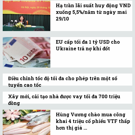
Khu nhà ở Vạn Phúc 3 được xây dựng trên
ngành cao su và tin rằng
Hạ trần lãi suất huy động VND
khu đất có diện tích hơn 340.000 m2, dân
xuống 5,5%/năm từ ngày mai
giá cao su sẽ ổn định
số dự kiến khoảng 6.930 người.
29/10
trong thời gian tới.
Từ ngày 29/10/2014, trần
lãi suất huy động VND kỳ
EU cấp tối đa 1 tỷ USD cho
hạn 1 đến 6 tháng giảm
Ukraine trả nợ khí đốt
từ 6%/năm xuống
Bất cứ khoản vay nào
5,5%/năm; bằng USD từ
cũng phải đi kèm với tiến
1%/năm xuống
triển cải cách ở Ukraine.
0,75%/năm.
Điều chỉnh tốc độ tối đa cho phép trên một số
tuyến cao tốc
Đường cao tốc TP. Hồ Chí Minh - Long
Xây mới, cải tạo nhà được vay tối đa 700 triệu
Thành - Dầu Giây và Đại lộ Thăng Long có
đồng
tốc độ tối đa cho phép 120km/h...
Người vay vốn phải đảm bảo có tối thiểu
Hùng Vương chào mua công
30% chi phí xây dựng mới hoặc cải tạo,
khai 4 triệu cổ phiếu VTF thấp
sửa chữa lại nhà ở.
hơn thị giá ...