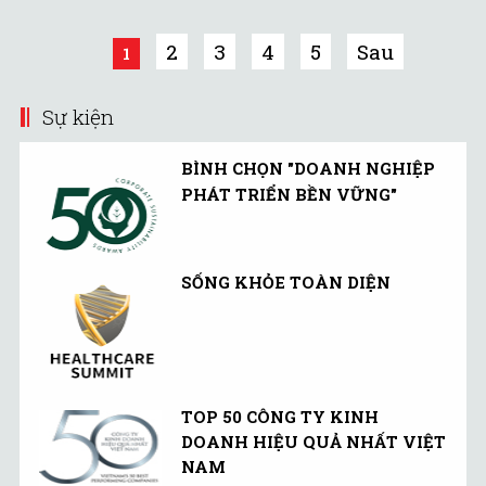
Kong từ chức trước ngày
1/10 tới.
2
3
4
5
Sau
1
Sự kiện
BÌNH CHỌN "DOANH NGHIỆP
PHÁT TRIỂN BỀN VỮNG"
SỐNG KHỎE TOÀN DIỆN
TOP 50 CÔNG TY KINH
DOANH HIỆU QUẢ NHẤT VIỆT
NAM