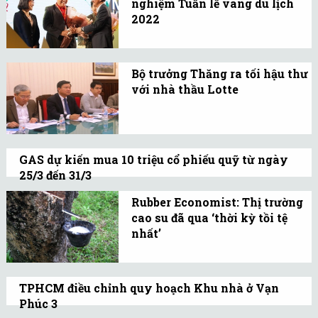
quyền lợi trên mỗi đồng
nghiệm Tuần lễ vàng du lịch
2022
phí.
Lễ khai mạc tuần lễ du
lịch vàng tỉnh Lâm Đồng
Bộ trưởng Thăng ra tối hậu thư
2022 với sự đồng hành
với nhà thầu Lotte
của hãng hàng không
“Các ông đừng đổ lỗi do
Vietjet diễn ra tại thành
điều kiện khách quan”, Bộ
phố Đà Lạt, tỉnh Lâm
trưởng Đinh La Thăng
Đồng
GAS dự kiến mua 10 triệu cổ phiếu quỹ từ ngày
nói với nhà thầu thuộc
25/3 đến 31/3
tập đoàn Lotte.
Giá tối đa mua cổ phiếu quỹ là 100.000
Rubber Economist: Thị trường
đồng/đơn vị, nguồn vốn từ Quỹ đầu tư Phát
cao su đã qua ‘thời kỳ tồi tệ
triển.
nhất’
Prachaya Jumpasut,
Giám đốc điều hành
TPHCM điều chỉnh quy hoạch Khu nhà ở Vạn
Rubber Economist, lạc
Phúc 3
quan về tương lai của