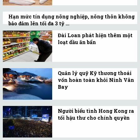
Thời gian chào mua công
khai dự kiến diễn ra từ
Hạn mức tín dụng nông nghiệp, nông thôn không
ngày 15/10 đến ngày
bảo đảm lên tối đa 3 tỷ ...
31/11/2014.
Hạn mức tín dụng lĩnh vực nông nghiệp,
Đài Loan phát hiện thêm một
nông thôn với các khoản vay không có
loạt dầu ăn bẩn
tài sản đảm bảo được điều chỉnh tăng
Từ giữa tháng 9, hàng
trong dự thảo nghị định mới ban hành.
trăm tấn bánh kẹo, bánh
mỳ, mỳ ăn liền và một số
Quản lý quỹ Kỹ thương thoái
sản phẩm sử dụng dầu ăn
vốn hoàn toàn khỏi Ninh Vân
bẩn khác ở Đài Loan bị
Bay
buộc thu hồi.
Giao dịch thực hiện từ
ngày 9/9 đến ngày
Người biểu tình Hong Kong ra
29/9/2014.
tối hậu thư cho chính quyền
Người biểu tình yêu cầu
người đứng đầu Hong