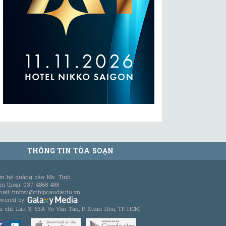
THÔNG TIN TÒA SOẠN
ên hệ quảng cáo: Ms. Tình
ện thoại: 037 4868 488
ail: tinhvu@nhipcaudautu.vn
wered by:
a chỉ: Lầu 3, 63A Võ Văn Tần, P. Xuân Hòa, TP. HCM