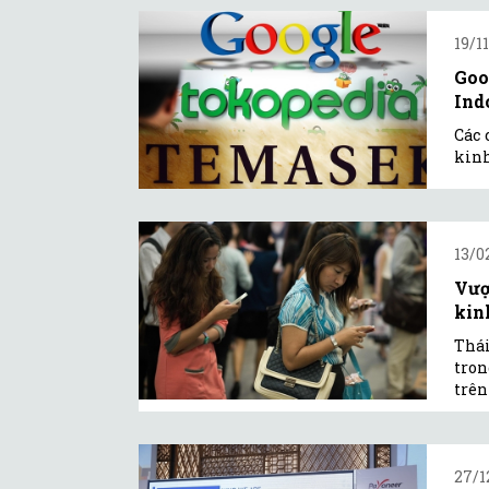
19/1
Goo
Ind
Các 
kinh
13/0
Vượ
kinh
Thái
tron
trên
27/1