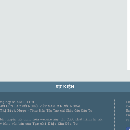
SỰ KIỆN
tổng hợp số 41/GP-TTĐT
Li
 HỘI LIÊN LẠC VỚI NGƯỜI VIỆT NAM Ở NƯỚC NGOÀI
Đi
 Thị Bích Ngọc
- Tổng Biên Tập Tạp chí Nhịp Cầu Đầu Tư
Em
Po
bản quyền nội dung trên website này; chỉ được phát hành lại nội
Đị
 ý bằng văn bản của
Tạp chí Nhịp Cầu Đầu Tư