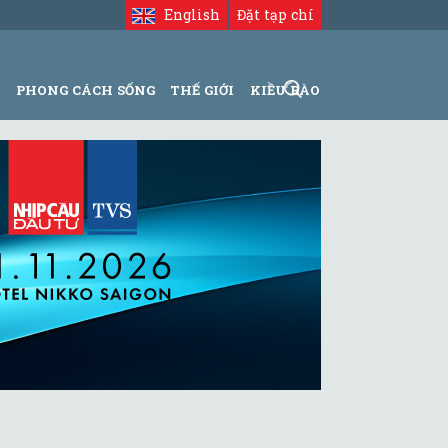
English
Đặt tạp chí
N
PHONG CÁCH SỐNG
THẾ GIỚI
KIỀU BÀO