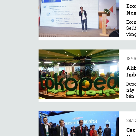
Eco
Nex
Ecom
Sell
vòng
18/0
Ali
Ind
Được
này 
bán 
28/1
Các