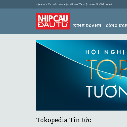
TẠP CHÍ CỦA HỘI LIÊN LẠC VỚI NGƯỜI VIỆT NAM Ở NƯỚC NGOÀI
KINH DOANH
CÔNG NG
Tokopedia Tin tức