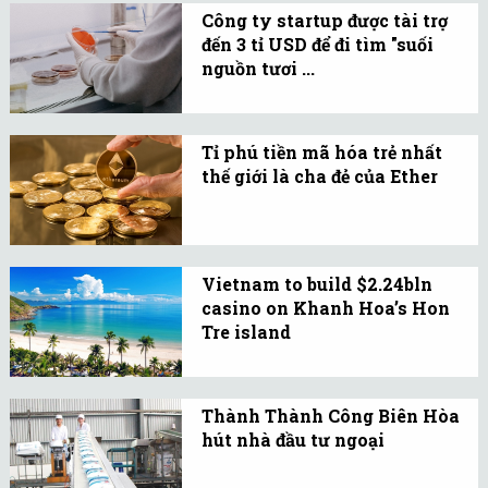
Dòng.
Công ty startup được tài trợ
một lĩnh vực tương đối
đến 3 tỉ USD để đi tìm "suối
mới và đang được mở
nguồn tươi ...
rộng nhanh chóng trong
Đã có không ít công ty
những năm gần đây.
nghiên cứu lĩnh vực này,
Tỉ phú tiền mã hóa trẻ nhất
nhưng ít có công ty nào
thế giới là cha đẻ của Ether
bắt đầu khởi nghiệp với 3
Vitalik Buterin, người tạo
tỉ USD tiền tài trợ như
ra blockchain Ether hồi
Altos Labs.
năm 2015, nắm trong tay
Vietnam to build $2.24bln
khoảng 333.520 đồng
casino on Khanh Hoa’s Hon
Ether.
Tre island
The central province of
Khanh Hoa’s leaders are
Thành Thành Công Biên Hòa
seeking permission to
hút nhà đầu tư ngoại
build a casino worth
Sau sáp nhập, Công ty
VND50 trillion ($2.24