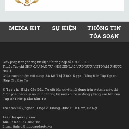
MEDIA KIT
SỰ KIỆN
THÔNG TIN
TÒA SOẠN
Giấy phép trang thông tin điện tử tổng hợp số 41/GP-TTĐT
Thuộc Tạp chí NHỊP CẦU ĐẦU TƯ - HỘI LIÊN LẠC VỚI NGƯỜI VIỆT NAM Ở NƯỚC
NGOÀI
Chịu trách nhiệm nội dung:
Bà Lê Thị Bích Ngọc
- Tổng Biên Tập Tạp chí
Nhịp Cầu Đầu Tư
©
Tạp chí Nhịp Cầu Đầu Tư
giữ bản quyền nội dung trên website này; chỉ
được phát hành lại nội dung thông tin này khi có sự đồng ý bằng văn bản của
Tạp chí Nhịp Cầu Đầu Tư
Tòa soạn: Số 2, ngách 11 ngõ 28 Dương Khuê, P. Từ Liêm, Hà Nội
Liên hệ quảng cáo:
Ms. Tình:
037 4868 488
Email: tinhvu@nhipcaudautu.vn