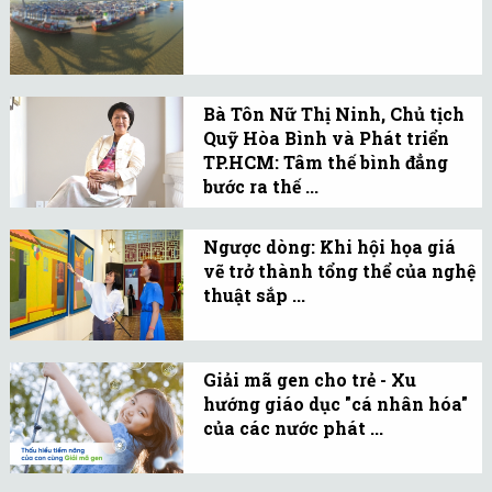
trên các phương tiện
Nhu cầu đủ lớn để trở
truyền thông.
thành động lực dẫn dắt
dòng tiền đầu tư vào tàu
biển, nhưng nhiều chủ
Bà Tôn Nữ Thị Ninh, Chủ tịch
tàu vẫn chờ các chính
Quỹ Hòa Bình và Phát triển
TP.HCM: Tâm thế bình đẳng
sách kích thích.
bước ra thế ...
Khi muốn làm công dân
toàn cầu, thế hệ trẻ nên
Ngược dòng: Khi hội họa giá
vẽ trở thành tổng thể của nghệ
bắt đầu từ việc tôn trọng
thuật sắp ...
cái tên của mình khi giao
Sau 5 năm, kể từ triển
tiếp với thế giới trong
lãm tại Bảo tàng Mỹ
thời đại hội nhập.
Giải mã gen cho trẻ - Xu
thuật TP.HCM, họa sĩ
hướng giáo dục "cá nhân hóa"
Nguyễn Ngọc Đan tái ngộ
của các nước phát ...
công chúng bằng triển
Giáo dục dựa trên đặc
lãm cá nhân lần 4: Ngược
điểm bộ gen của trẻ là