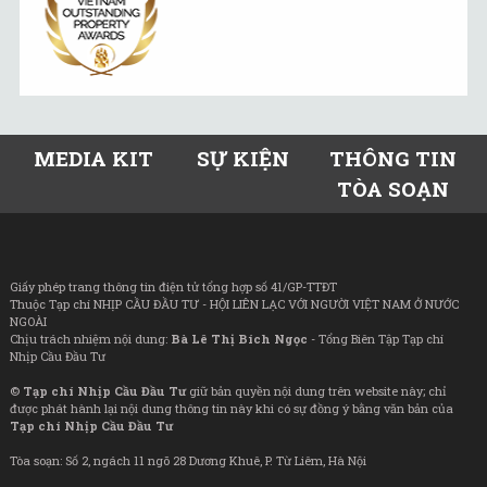
MEDIA KIT
SỰ KIỆN
THÔNG TIN
TÒA SOẠN
Giấy phép trang thông tin điện tử tổng hợp số 41/GP-TTĐT
Thuộc Tạp chí NHỊP CẦU ĐẦU TƯ - HỘI LIÊN LẠC VỚI NGƯỜI VIỆT NAM Ở NƯỚC
NGOÀI
Chịu trách nhiệm nội dung:
Bà Lê Thị Bích Ngọc
- Tổng Biên Tập Tạp chí
Nhịp Cầu Đầu Tư
©
Tạp chí Nhịp Cầu Đầu Tư
giữ bản quyền nội dung trên website này; chỉ
được phát hành lại nội dung thông tin này khi có sự đồng ý bằng văn bản của
Tạp chí Nhịp Cầu Đầu Tư
Tòa soạn: Số 2, ngách 11 ngõ 28 Dương Khuê, P. Từ Liêm, Hà Nội