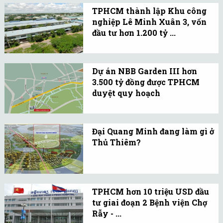
cung vốn rẻ và kết quả
TPHCM thành lập Khu công
vượt cả mong đợi.
nghiệp Lê Minh Xuân 3, vốn
đầu tư hơn 1.200 tỷ ...
Thời gian xây dựng khu
công nghiệp là 5 năm kể
Dự án NBB Garden III hơn
từ ngày 3/11/2014, do
3.500 tỷ đồng được TPHCM
Công ty Cổ phần Đầu tư
duyệt quy hoạch
Sài Gòn VRG làm chủ đầu
Công ty NBB sẽ hợp tác
tư.
cùng với nhà đầu tư Nhật
Đại Quang Minh đang làm gì ở
Bản là Creed Group để
Thủ Thiêm?
thực hiện dự án này với
Đại Quang Minh dự tính
tỷ lệ hợp tác 50:50.
phải bỏ ra khoảng trên
12.000 tỷ đồng để hoàn
TPHCM hơn 10 triệu USD đầu
thành những dự án hạ
tư giai đoạn 2 Bệnh viện Chợ
tầng này. Đến nay công
Rẫy - ...