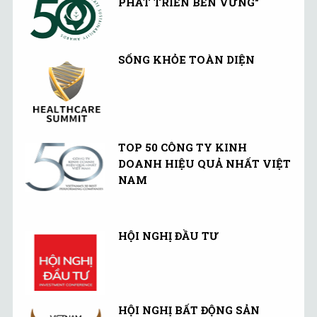
PHÁT TRIỂN BỀN VỮNG"
SỐNG KHỎE TOÀN DIỆN
TOP 50 CÔNG TY KINH
DOANH HIỆU QUẢ NHẤT VIỆT
NAM
HỘI NGHỊ ĐẦU TƯ
HỘI NGHỊ BẤT ĐỘNG SẢN