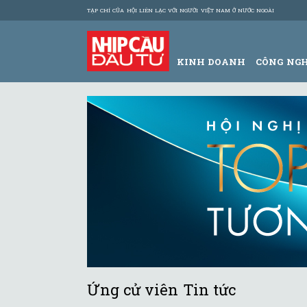
TẠP CHÍ CỦA HỘI LIÊN LẠC VỚI NGƯỜI VIỆT NAM Ở NƯỚC NGOÀI
KINH DOANH
CÔNG NG
Ứng cử viên Tin tức