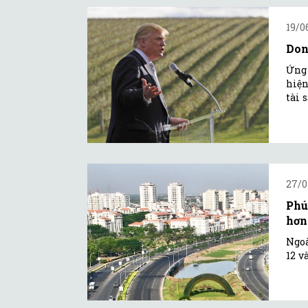
19/0
Don
Ứng 
hiện
tài 
27/0
Phú
hơn
Ngoà
12 v