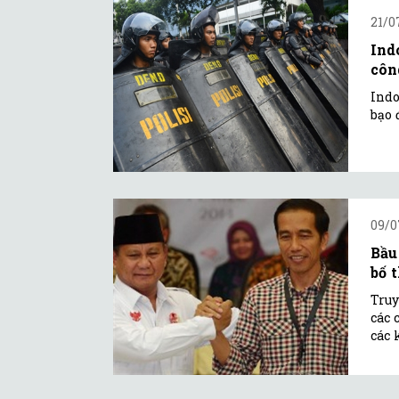
21/0
Ind
công
Indo
bạo 
09/0
Bầu
bố 
Truy
các 
các 