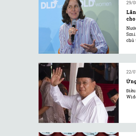
29/0
Lãn
cho
Nước
Smit
chủ 
22/0
Ứng
Điều
Wido