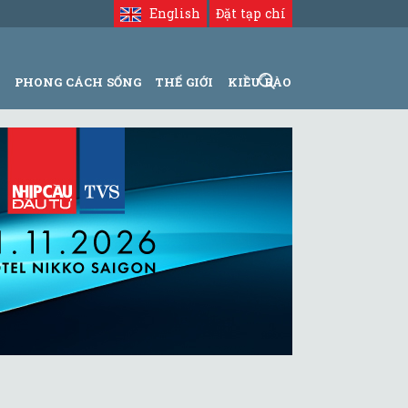
English
Đặt tạp chí
N
PHONG CÁCH SỐNG
THẾ GIỚI
KIỀU BÀO