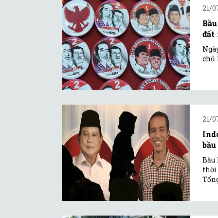
21/0
Bầu
đất
Ngày
chủ 
21/0
Ind
bầu
Bầu 
thời
Tổng