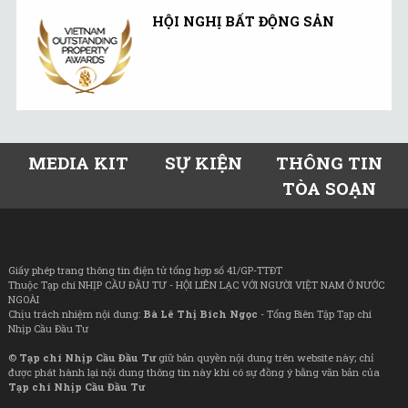
HỘI NGHỊ BẤT ĐỘNG SẢN
MEDIA KIT
SỰ KIỆN
THÔNG TIN
TÒA SOẠN
Giấy phép trang thông tin điện tử tổng hợp số 41/GP-TTĐT
Thuộc Tạp chí NHỊP CẦU ĐẦU TƯ - HỘI LIÊN LẠC VỚI NGƯỜI VIỆT NAM Ở NƯỚC
NGOÀI
Chịu trách nhiệm nội dung:
Bà Lê Thị Bích Ngọc
- Tổng Biên Tập Tạp chí
Nhịp Cầu Đầu Tư
©
Tạp chí Nhịp Cầu Đầu Tư
giữ bản quyền nội dung trên website này; chỉ
được phát hành lại nội dung thông tin này khi có sự đồng ý bằng văn bản của
Tạp chí Nhịp Cầu Đầu Tư