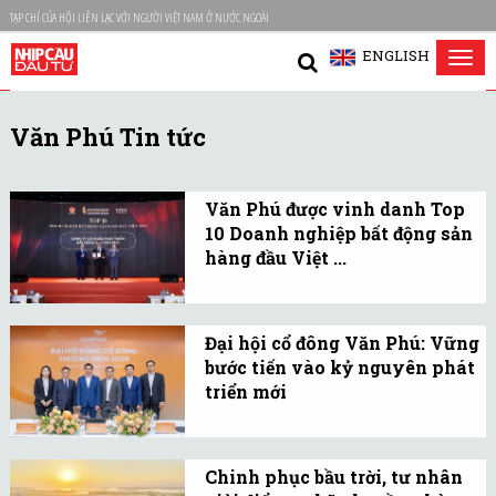
TẠP CHÍ CỦA HỘI LIÊN LẠC VỚI NGƯỜI VIỆT NAM Ở NƯỚC NGOÀI
ENGLISH
Tog
nav
Văn Phú Tin tức
Văn Phú được vinh danh Top
10 Doanh nghiệp bất động sản
hàng đầu Việt ...
Danh hiệu là sự ghi nhận
cho những dấu ấn phát
Đại hội cổ đông Văn Phú: Vững
triển bền vững, uy tín
bước tiến vào kỷ nguyên phát
thương hiệu và năng lực
triển mới
cạnh tranh của doanh
Văn Phú tổ chức thành
nghiệp trên thị trường
công Đại hội đồng cổ
bất động sản.
Chinh phục bầu trời, tư nhân
đông thường niên 2026.