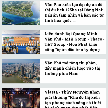
nhân sinh” của Văn Phú,
Văn Phú kiến tạo đại dự án đô
thị du lịch 125ha tại Đồng Nai:
thể hiện qua bộ sưu tập
Dấu ấn tầm nhìn và bản sắc từ
Vlasta Premier, được hình
tinh hoa quốc ...
thành như một lời đáp
Văn Phú kiến tạo khu đô
cho phát triển bền vững.
thị du lịch Đại Phước
Liên danh Đại Quang Minh -
Văn Phú - MIK Group - Thaco -
125ha tại Đồng Nai, kết
T&T Group - Hòa Phát khởi
tinh tinh hoa quốc tế và
công Dự án đầu tư xây dựng
bản sắc Nam Bộ, hướng
Trục đại lộ cảnh quan sông ...
Hà Nội khởi công Trục đại
tới mô hình đô thị.
lộ cảnh quan sông Hồng,
Văn Phú mở rộng thị phần,
đẩy mạnh chiến lược vào thị
dự án hạ tầng chiến lược
trường phía Nam
quy mô lớn, tạo động lực
Từ tầm nhìn dài hạn 2023
phát triển bền vững Thủ
- 2032, Văn Phú đang đẩy
đô giai đoạn mới.
Vlasta - Thủy Nguyên nhận
mạnh chuỗi dự án quy
giải thưởng “Khu đô thị kiến
mô lớn tại TP.HCM, mở
tạo phong cách sống có thiết
rộng thị phần chiến lược
kế cảnh quan đẹp nhất Việt ...