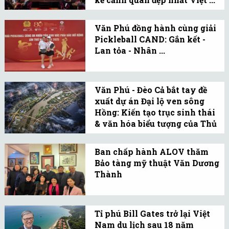
phía Nam.
Dự án nhận giải “Khu đô
thị có thiết kế cảnh quan
Văn Phú đồng hành cùng giải
Pickleball CAND: Gắn kết -
đẹp nhất Việt Nam” nhờ
Lan tỏa - Nhân ...
quy hoạch hiện đại, hài
Đồng hành Giải
hòa, đậm bản sắc văn
Pickleball CAND 2025,
hóa, phát triển bền vững.
Văn Phú - Đèo Cả bắt tay đề
Văn Phú lan tỏa triết lý
xuất dự án Đại lộ ven sông
“vị nhân sinh”, góp phần
Hồng: Kiến tạo trục sinh thái
xây dựng cộng đồng khỏe
& văn hóa biểu tượng của Thủ
mạnh, kết nối lực lượng
...
Vừa qua, Văn Phú - Đèo
vũ trang và xã hội.
Cả liên danh đề xuất dự
Ban chấp hành ALOV thăm
Bảo tàng mỹ thuật Văn Dương
án Đại lộ ven sông Hồng
Thành
được UBND Hà Nội chấp
Nhân dịp đầu Xuân, Đại
thuận tại văn bản số
sứ Nguyễn Phú Bình đã
8843/VP-ĐT, ngày
Tỉ phú Bill Gates trở lại Việt
chúc Tết và cùng đoàn
13/06/2025.
Nam du lịch sau 18 năm