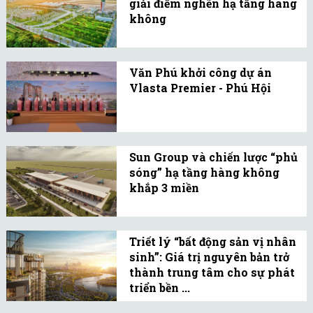
giải điểm nghẽn hạ tầng hàng
không
Thách thức giải bài toán
500.000 tỷ đồng cho hạ
Văn Phú khởi công dự án
tầng hàng không cũng
Vlasta Premier - Phú Hội
chính là cơ hội để Việt
Văn Phú khởi công dự án
Nam tái cấu trúc cách
Vlasta Premier - Phú Hội:
tiếp cận trong phát triển
Kiến tạo chuẩn sống tinh
hạ tầng.
Sun Group và chiến lược “phủ
hoa tại “giao lộ di sản –
sóng” hạ tầng hàng không
hiện đại” trung tâm phố
khắp 3 miền
đi bộ Huế.
Việc Sun Group tham gia
đầu tư, quản lý các sân
Triết lý “bất động sản vị nhân
bay trọng điểm cho thấy
sinh”: Giá trị nguyên bản trở
tiềm lực tài chính, năng
thành trung tâm cho sự phát
lực và tầm nhìn chiến
triển bền ...
lược của tập đoàn này.
Triết lý “bất động sản vị