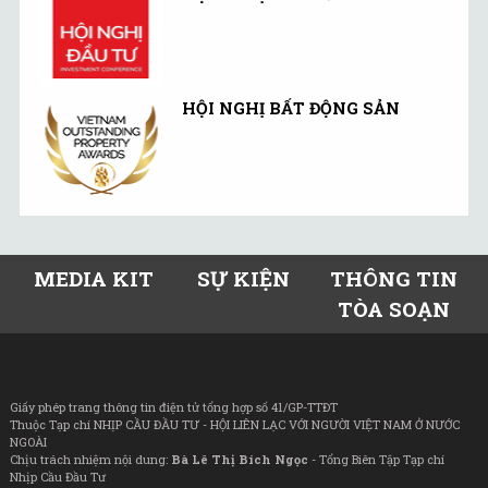
HỘI NGHỊ BẤT ĐỘNG SẢN
MEDIA KIT
SỰ KIỆN
THÔNG TIN
TÒA SOẠN
Giấy phép trang thông tin điện tử tổng hợp số 41/GP-TTĐT
Thuộc Tạp chí NHỊP CẦU ĐẦU TƯ - HỘI LIÊN LẠC VỚI NGƯỜI VIỆT NAM Ở NƯỚC
NGOÀI
Chịu trách nhiệm nội dung:
Bà Lê Thị Bích Ngọc
- Tổng Biên Tập Tạp chí
Nhịp Cầu Đầu Tư