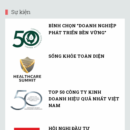
Sự kiện
BÌNH CHỌN "DOANH NGHIỆP
PHÁT TRIỂN BỀN VỮNG"
SỐNG KHỎE TOÀN DIỆN
TOP 50 CÔNG TY KINH
DOANH HIỆU QUẢ NHẤT VIỆT
NAM
HỘI NGHỊ ĐẦU TƯ