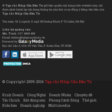
©
Tạp chí Nhịp Cầu Đầu Tư
giữ bản quyền nội dung trên website này; chỉ
được phát hành lại nội dung thông tin này khi có sự đồng ý bằng văn bản của
Tạp chí Nhịp Cầu Đầu Tư
Tòa soạn: Số 2, ngách 11 ngõ 28 Dương Khuê, P. Từ Liêm, Hà Nội
Liên hệ quảng cáo:
Ms. Tình:
037 4868 488
Email: tinhvu@nhipcaudautu.vn
Powered by:
Địa chỉ: Lầu 3, 63A Võ Văn Tần, P. Xuân Hòa, TP. HCM
© Copyright 2009-2016
Tạp chí Nhịp Cầu Đầu Tư
Kinh Doanh
Công Nghệ
Doanh Nhân
Chuyên đề
Tài Chính
Bất động sản
Phong Cách Sống
Thế giới
Kiều bào
Doanh nghiệp
Multimedia