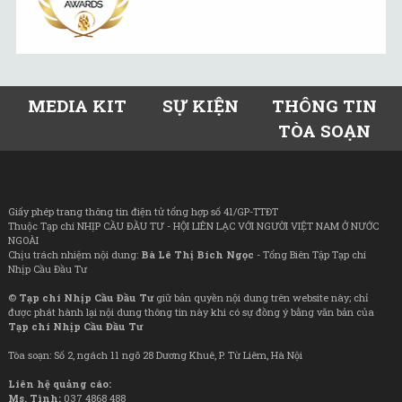
MEDIA KIT
SỰ KIỆN
THÔNG TIN
TÒA SOẠN
Giấy phép trang thông tin điện tử tổng hợp số 41/GP-TTĐT
Thuộc Tạp chí NHỊP CẦU ĐẦU TƯ - HỘI LIÊN LẠC VỚI NGƯỜI VIỆT NAM Ở NƯỚC
NGOÀI
Chịu trách nhiệm nội dung:
Bà Lê Thị Bích Ngọc
- Tổng Biên Tập Tạp chí
Nhịp Cầu Đầu Tư
©
Tạp chí Nhịp Cầu Đầu Tư
giữ bản quyền nội dung trên website này; chỉ
được phát hành lại nội dung thông tin này khi có sự đồng ý bằng văn bản của
Tạp chí Nhịp Cầu Đầu Tư
Tòa soạn: Số 2, ngách 11 ngõ 28 Dương Khuê, P. Từ Liêm, Hà Nội
Liên hệ quảng cáo:
Ms. Tình:
037 4868 488