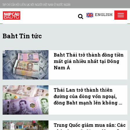
TẠP CHÍ CỦA HỘI LIÊN LẠC VỚI NGƯỜI VIỆT NAM Ở NƯỚC NGOÀI
ENGLISH
Tog
nav
Baht Tin tức
Baht Thái trở thành đồng tiền
mất giá nhiều nhất tại Đông
Nam Á
Sự bùng phát của COVID-
19 đã biến đồng tiền hoạt
Thái Lan trở thành thiên
động tốt nhất châu Á
đường của dòng vốn ngoại,
thành một trong những
đồng Baht mạnh lên không ...
đồng tiền tệ nhất.
Có nhiều yếu tố đang thu
hút các nhà đầu tư đến
Trung Quốc giảm mua sắn: Các
Thái Lan, khiến quốc gia