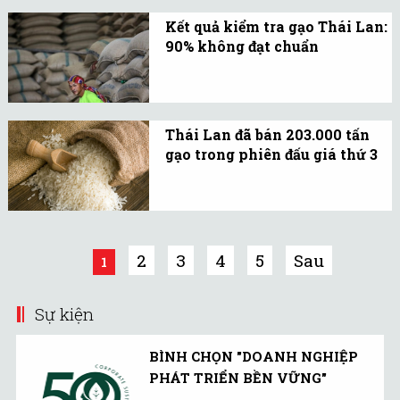
ngân hàng trung ương
Kết quả kiểm tra gạo Thái Lan:
Nhật Bản đã dấy lên
90% không đạt chuẩn
nguy cơ về chiến tranh
Gạo lưu kho quốc gia ở
tiền tệ giữa các nền kinh
trong điều kiện rất tồi tệ
tế định hướng xuất khẩu.
với 90% không đạt chuẩn,
Thái Lan đã bán 203.000 tấn
thiệt hại có thể lên đến
gạo trong phiên đấu giá thứ 3
700 tỷ baht.
Bộ Thương mại Thái Lan
đã bán 203.000 tấn gạo
trong số 207.000 tấn gạo
chào bán trong phiên đấu
2
3
4
5
Sau
1
giá thứ 3, tổ chức hôm
28/10.
Sự kiện
BÌNH CHỌN "DOANH NGHIỆP
PHÁT TRIỂN BỀN VỮNG"