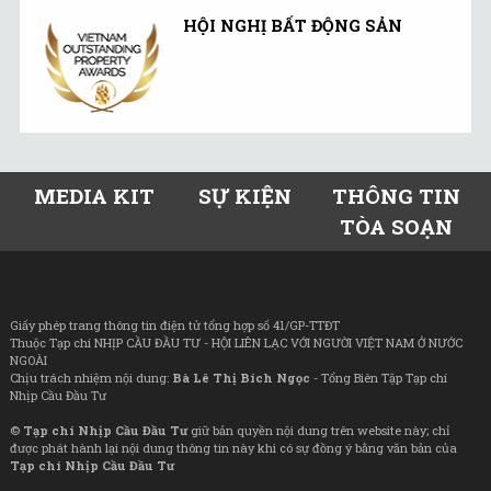
HỘI NGHỊ BẤT ĐỘNG SẢN
MEDIA KIT
SỰ KIỆN
THÔNG TIN
TÒA SOẠN
Giấy phép trang thông tin điện tử tổng hợp số 41/GP-TTĐT
Thuộc Tạp chí NHỊP CẦU ĐẦU TƯ - HỘI LIÊN LẠC VỚI NGƯỜI VIỆT NAM Ở NƯỚC
NGOÀI
Chịu trách nhiệm nội dung:
Bà Lê Thị Bích Ngọc
- Tổng Biên Tập Tạp chí
Nhịp Cầu Đầu Tư
©
Tạp chí Nhịp Cầu Đầu Tư
giữ bản quyền nội dung trên website này; chỉ
được phát hành lại nội dung thông tin này khi có sự đồng ý bằng văn bản của
Tạp chí Nhịp Cầu Đầu Tư