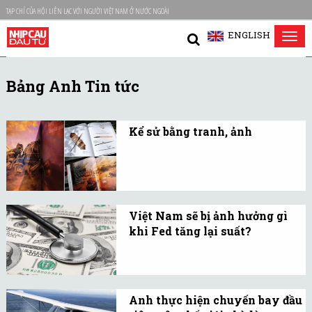
TẠP CHÍ CỦA HỘI LIÊN LẠC VỚI NGƯỜI VIỆT NAM Ở NƯỚC NGOÀI
ENGLISH
Tog
nav
Bảng Anh Tin tức
Kể sử bằng tranh, ảnh
Sử chỉ sống khi có tính
tiếp nối thế hệ và được kể
bằng ngôn ngữ theo
nhiều cách tiếp cận khác
Việt Nam sẽ bị ảnh hưởng gì
nhau...
khi Fed tăng lại suất?
Sau cuộc họp kéo dài 2
ngày Cục Dự trữ Liên
bang Mỹ (Fed) đã quyết
Anh thực hiện chuyến bay đầu
định nâng lãi suất quỹ