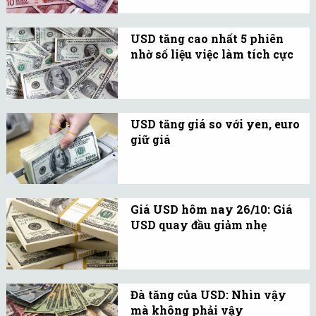
trường.
xuống mức thấp nhất kể
từ tháng 1/2017.
USD tăng cao nhất 5 phiên
nhờ số liệu việc làm tích cực
Chỉ số USD Index chạm
mức 102,14 điểm vào lúc
8h33 giờ ET phiên 8/3,
USD tăng giá so với yen, euro
mức tăng cao nhất kể từ
giữ giá
ngày 2/3.
Hôm 27-10, đồng USD đã
tăng giá so với yen trong
khi euro và bảng Anh giữ
Giá USD hôm nay 26/10: Giá
nguyên giá, chủ yếu do
USD quay đầu giảm nhẹ
biến động lãi suất trái
Giá USD hôm nay quay
phiếu chính phủ các nước
đầu giảm nhẹ sau khi đạt
kỷ lục cao nhất 9 tháng
Đà tăng của USD: Nhìn vậy
qua.
mà không phải vậy