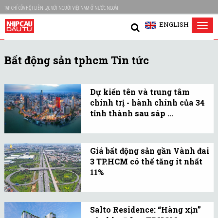
TẠP CHÍ CỦA HỘI LIÊN LẠC VỚI NGƯỜI VIỆT NAM Ở NƯỚC NGOÀI
ENGLISH
Tog
nav
Bất động sản tphcm Tin tức
Dự kiến tên và trung tâm
chính trị - hành chính của 34
tỉnh thành sau sáp ...
Các đơn vị hành chính
cấp xã sáp nhập đảm bảo
Giá bất động sản gần Vành đai
cả nước giảm 60-70% so
3 TP.HCM có thể tăng ít nhất
với hiện nay.
11%
Khi các dự án giao thông
nói chung và đường
Salto Residence: “Hàng xịn”
Vành đai 3 nói riêng được