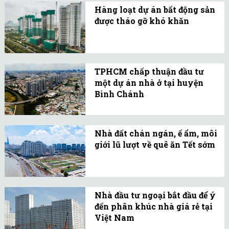
Hàng loạt dự án bất động sản
động sản niêm yết trên
được tháo gỡ khó khăn
sàn chứng khoán lên đến
Trong quý I/2020 TP.HCM
223.474 tỷ đồng, trong đó,
sẽ ban hành chính sách
2 tập đoàn lớn nhất
hỗ trợ doanh nghiệp có
chiếm 63%.
TPHCM chấp thuận đầu tư
vốn trên 100 tỷ đồng, làm
một dự án nhà ở tại huyện
mọi cách để tạo điều kiện
Bình Chánh
cho doanh nghiệp trên
Dự án có tổng vốn đầu tư
địa bàn.
tạm tính 2.800 tỉ đồng,
Nhà đất chán ngán, ế ẩm, môi
trên diện tích hơn 3,1 ha,
giới lũ lượt về quê ăn Tết sớm
nhằm xây dựng khu nhà
Thị trường bất động sản
ở với hạ tầng đô thị hoàn
cuối năm trầm lắng,
chỉnh.
nhiều công ty cho nhân
Nhà đầu tư ngoại bắt đầu để ý
viên nghỉ Tết sớm. Thậm
đến phân khúc nhà giá rẻ tại
chí có công ty còn cho
Việt Nam