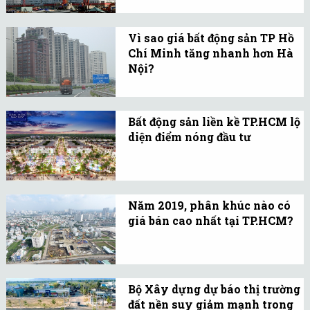
nghỉ Tết cách đây cả 1
Thị trường nhà ở giá rẻ
tháng.
tại Việt Nam đang nhận
Vì sao giá bất động sản TP Hồ
được sự quan tâm đặc biệt
Chí Minh tăng nhanh hơn Hà
từ các nhà đầu tư Nhật,
Nội?
Hàn Quốc, Singapore,
Giá bán các sản phẩm bất
Trung Quốc…
động sản (BĐS) tại
Bất động sản liền kề TP.HCM lộ
TP.HCM năm 2019 tăng
diện điểm nóng đầu tư
xấp xỉ 20% so với năm
Nhiều tháng nay, thị
2018, trong khi đó ở Hà
trường bất động sản
Nội chỉ là trên 5%.
TP.HCM khá ảm đạm, giới
Năm 2019, phân khúc nào có
đầu tư có xu hướng tháo
giá bán cao nhất tại TP.HCM?
chạy và đi tìm những cơ
Với mức giá bán trung
hội đầu tư ở vùng ven.
bình đạt 161 triệu
đồng/m2, nhà mặt phố
Bộ Xây dựng dự báo thị trường
hiện đang có giá bán cao
đất nền suy giảm mạnh trong