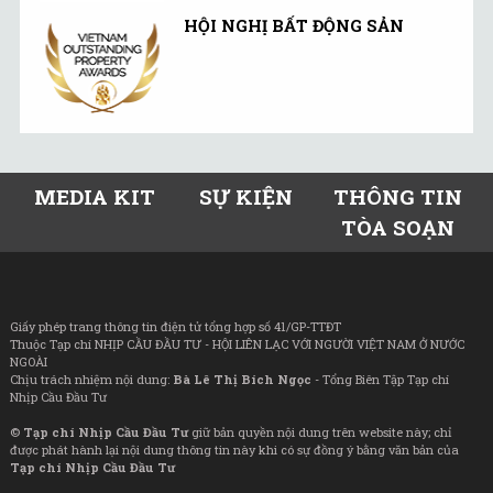
HỘI NGHỊ BẤT ĐỘNG SẢN
MEDIA KIT
SỰ KIỆN
THÔNG TIN
TÒA SOẠN
Giấy phép trang thông tin điện tử tổng hợp số 41/GP-TTĐT
Thuộc Tạp chí NHỊP CẦU ĐẦU TƯ - HỘI LIÊN LẠC VỚI NGƯỜI VIỆT NAM Ở NƯỚC
NGOÀI
Chịu trách nhiệm nội dung:
Bà Lê Thị Bích Ngọc
- Tổng Biên Tập Tạp chí
Nhịp Cầu Đầu Tư
©
Tạp chí Nhịp Cầu Đầu Tư
giữ bản quyền nội dung trên website này; chỉ
được phát hành lại nội dung thông tin này khi có sự đồng ý bằng văn bản của
Tạp chí Nhịp Cầu Đầu Tư