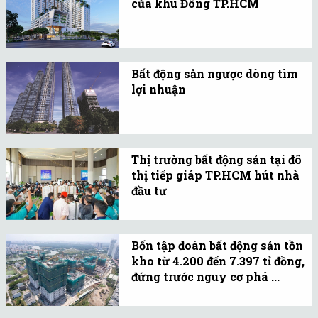
của khu Đông TP.HCM
triển khai, mặt bằng giá
Hầu hết các căn hộ tại dự
chung BĐS sẽ diễn biến
án Salto Residence đều có
theo chiều hướng tích
thiết kế vô cùng thoáng
cực hơn.
Bất động sản ngược dòng tìm
đãng.
lợi nhuận
Dịch bệnh bùng phát
không ảnh hưởng đáng
kể đến lợi nhuận của
Thị trường bất động sản tại đô
nhiều doanh nghiệp bất
thị tiếp giáp TP.HCM hút nhà
động sản.
đầu tư
Thị trường BĐS tại các đô
thị tiếp giáp với TP.HCM
Bốn tập đoàn bất động sản tồn
ngày càng bứt phá mạnh
kho từ 4.200 đến 7.397 tỉ đồng,
mẽ, đầy tiềm năng thu
đứng trước nguy cơ phá ...
hút các nhà đầu tư.
Hiện lượng hàng tồn kho
của các doanh nghiệp bất