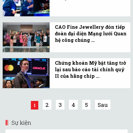
được công bố trong tuần
3 chỉ số chính của thị
này.
trường chứng khoán
đồng loạt tăng điểm
CAO Fine Jewellery đón tiếp
trong phiên giao dịch
đoàn đại diện Mạng lưới Quan
ngày 4/10, lấy lại một
hệ công chúng ...
phần điểm đã mất trong
Đoàn đại diện Mạng lưới
phiên trước.
Quan hệ công chúng
Chứng khoán Mỹ bật tăng trở
ASEAN đến tham quan
lại sau báo cáo tài chính quý
CAO Fine Jewellery.
II của hãng chip ...
3 chỉ số chính của chứng
khoán Mỹ đồng loạt tăng
trong phiên giao dịch
2
3
4
5
Sau
1
ngày 23/8 với sự dẫn dắt
của nhóm cổ phiếu công
Sự kiện
nghệ.