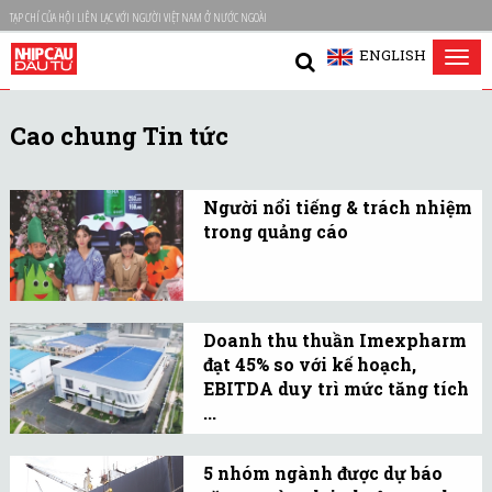
TẠP CHÍ CỦA HỘI LIÊN LẠC VỚI NGƯỜI VIỆT NAM Ở NƯỚC NGOÀI
ENGLISH
Tog
nav
Cao chung Tin tức
Người nổi tiếng & trách nhiệm
trong quảng cáo
Trách nhiệm của người
nổi tiếng được đặt ra
trong bối cảnh nhiều
Doanh thu thuần Imexpharm
quảng cáo sai sự thật,
đạt 45% so với kế hoạch,
gây hại cho người tiêu
EBITDA duy trì mức tăng tích
dùng.
...
Doanh thu bán hàng trên
kênh ETC của Imexpharm
5 nhóm ngành được dự báo