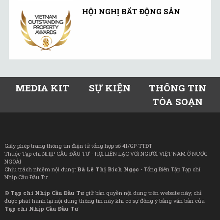
HỘI NGHỊ BẤT ĐỘNG SẢN
MEDIA KIT
SỰ KIỆN
THÔNG TIN
TÒA SOẠN
Giấy phép trang thông tin điện tử tổng hợp số 41/GP-TTĐT
Thuộc Tạp chí NHỊP CẦU ĐẦU TƯ - HỘI LIÊN LẠC VỚI NGƯỜI VIỆT NAM Ở NƯỚC
NGOÀI
Chịu trách nhiệm nội dung:
Bà Lê Thị Bích Ngọc
- Tổng Biên Tập Tạp chí
Nhịp Cầu Đầu Tư
©
Tạp chí Nhịp Cầu Đầu Tư
giữ bản quyền nội dung trên website này; chỉ
được phát hành lại nội dung thông tin này khi có sự đồng ý bằng văn bản của
Tạp chí Nhịp Cầu Đầu Tư