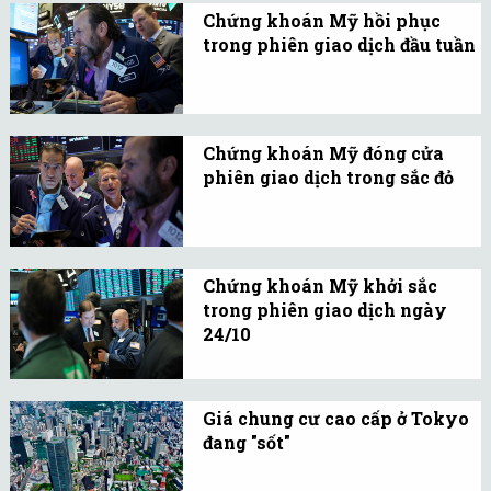
Chứng khoán Mỹ hồi phục
lạm phát tháng 10 do Bộ
trong phiên giao dịch đầu tuần
Lao động Mỹ công bố.
Các nhà đầu tư thả lỏng
tâm lý để bước vào một
tuần giao dịch với nhiều
Chứng khoán Mỹ đóng cửa
sự kiện quan trọng.
phiên giao dịch trong sắc đỏ
Chỉ số Nasdaq rơi vào
trạng thái điều chỉnh
trong phiên giao dịch
Chứng khoán Mỹ khởi sắc
ngày 25/0 sau khi Meta
trong phiên giao dịch ngày
công bố báo cáo tài chính
24/10
không đạt kỳ vọng.
Các nhà đầu tư hưng
phấn khi mùa báo cáo tài
Giá chung cư cao cấp ở Tokyo
chính quý III/2023 đi vào
đang "sốt"
giai đoạn sôi động nhất.
Nguồn cung ngày càng