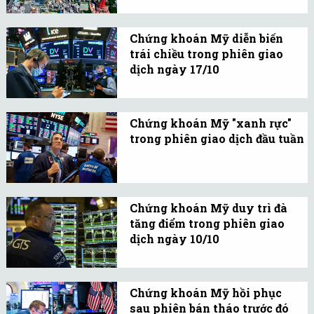
khan hiếm đang đẩy giá
chung cư cao cấp ở Tokyo
Chứng khoán Mỹ diễn biến
tăng lên mức chưa từng
trái chiều trong phiên giao
có kể từ thời kỳ bong
dịch ngày 17/10
bóng năm 1980.
3 chỉ số chính của chứng
khoán Mỹ kết thúc phiên
Chứng khoán Mỹ "xanh rực"
trong sự không đồng
trong phiên giao dịch đầu tuần
nhất sau khi lợi suất trái
3 chỉ số chính của thị
phiếu kho bạc Mỹ bật
trường chứng khoán Mỹ
tăng.
đồng loạt tăng điểm
Chứng khoán Mỹ duy trì đà
trong phiên giao dịch
tăng điểm trong phiên giao
ngày 16/10 sau 2 phiên
dịch ngày 10/10
giảm trước đó.
Các nhà đầu tư đang tập
trung sự chú ý vào các
Chứng khoán Mỹ hồi phục
báo cáo lạm phát dự kiến
sau phiên bán tháo trước đó