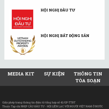
HỘI NGHỊ ĐẦU TƯ
HỘI NGHỊ BẤT ĐỘNG SẢN
MEDIA KIT
SỰ KIỆN
THÔNG TIN
TÒA SOẠN
Giấy phép trang thông tin điện tử tổng hợp số 41/GP-TTĐT
Thuộc Tạp chí NHỊP CẦU ĐẦU TƯ - HỘI LIÊN LẠC VỚI NGƯỜI VIỆT NAM Ở NƯỚC