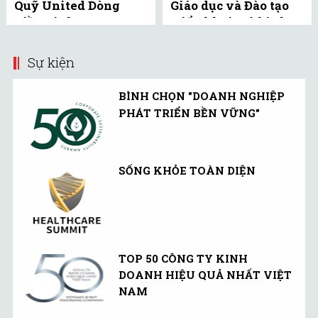
Quỹ United Dòng
Giáo dục và Đào tạo
Tiền Linh Hoạt
triển khai mô hình
(UMMF) ra công ...
bể bơi học đường tại
Bắc ...
Sự kiện
BÌNH CHỌN "DOANH NGHIỆP
PHÁT TRIỂN BỀN VỮNG"
SỐNG KHỎE TOÀN DIỆN
TOP 50 CÔNG TY KINH
DOANH HIỆU QUẢ NHẤT VIỆT
NAM