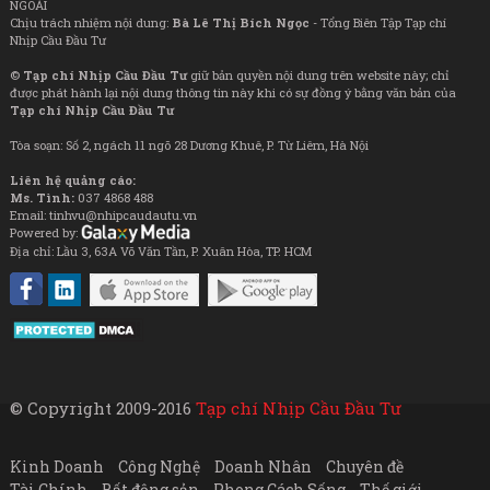
NGOÀI
Chịu trách nhiệm nội dung:
Bà Lê Thị Bích Ngọc
- Tổng Biên Tập Tạp chí
Nhịp Cầu Đầu Tư
©
Tạp chí Nhịp Cầu Đầu Tư
giữ bản quyền nội dung trên website này; chỉ
được phát hành lại nội dung thông tin này khi có sự đồng ý bằng văn bản của
Tạp chí Nhịp Cầu Đầu Tư
Tòa soạn: Số 2, ngách 11 ngõ 28 Dương Khuê, P. Từ Liêm, Hà Nội
Liên hệ quảng cáo:
Ms. Tình:
037 4868 488
Email: tinhvu@nhipcaudautu.vn
Powered by:
Địa chỉ: Lầu 3, 63A Võ Văn Tần, P. Xuân Hòa, TP. HCM
© Copyright 2009-2016
Tạp chí Nhịp Cầu Đầu Tư
Kinh Doanh
Công Nghệ
Doanh Nhân
Chuyên đề
Tài Chính
Bất động sản
Phong Cách Sống
Thế giới