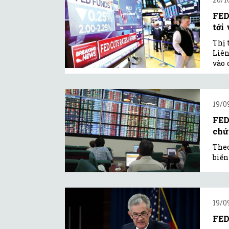
FED
tới 
Thị 
Liên
vào 
19/0
FED
chứ
Theo
biến
19/0
FED