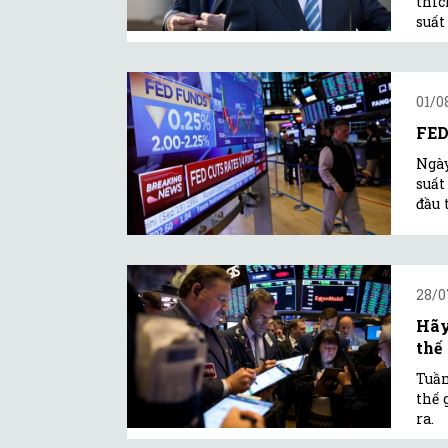
thíc
suất
01/0
FED
Ngày
suất
đầu 
28/0
Hãy
thế 
Tuần
thế 
ra.