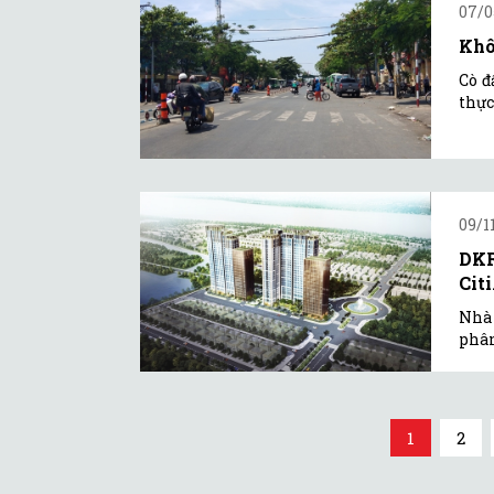
07/0
Khô
Cò đ
thực
09/1
DKR
Cit
Nhà
phân
1
2