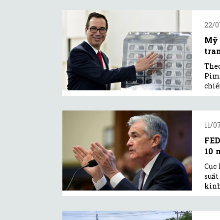
22/0
Mỹ 
tra
Theo
Pimc
chiế
11/0
FED
10 
Cục 
suất
kinh