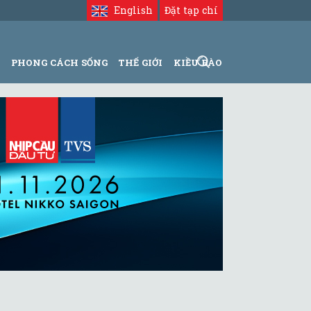
English
Đặt tạp chí
N
PHONG CÁCH SỐNG
THẾ GIỚI
KIỀU BÀO