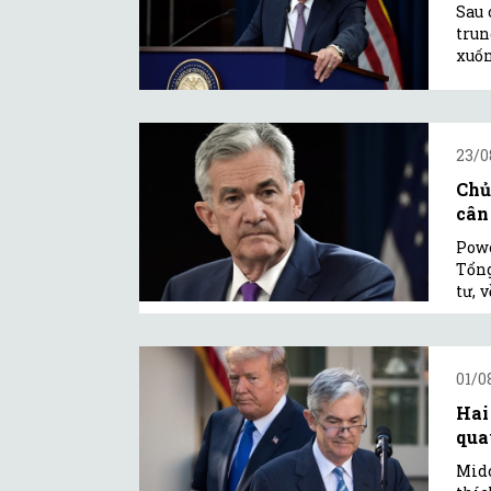
Sau 
trun
xuốn
23/0
Chủ
cân
Powe
Tổng
tư, 
01/0
Hai
qua
Midc