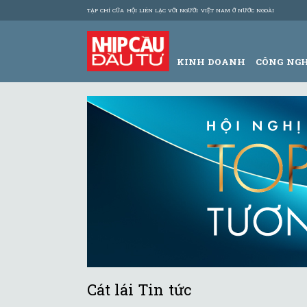
TẠP CHÍ CỦA HỘI LIÊN LẠC VỚI NGƯỜI VIỆT NAM Ở NƯỚC NGOÀI
KINH DOANH
CÔNG NG
Cát lái Tin tức