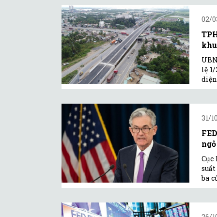
02/0
TPH
khu
UBN
lệ 1
diện
31/1
FED
ngỏ 
Cục 
suất
ba c
26/1