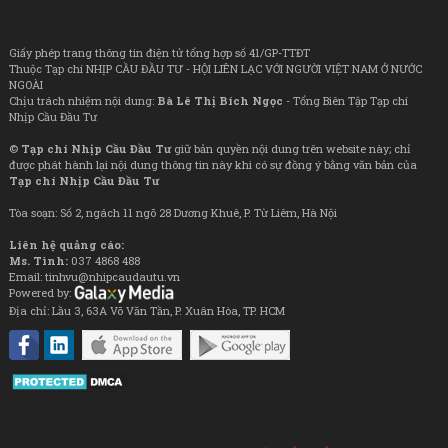
Giấy phép trang thông tin điện tử tổng hợp số 41/GP-TTĐT
Thuộc Tạp chí NHỊP CẦU ĐẦU TƯ - HỘI LIÊN LẠC VỚI NGƯỜI VIỆT NAM Ở NƯỚC
NGOÀI
Chịu trách nhiệm nội dung:
Bà Lê Thị Bích Ngọc
- Tổng Biên Tập Tạp chí
Nhịp Cầu Đầu Tư
©
Tạp chí Nhịp Cầu Đầu Tư
giữ bản quyền nội dung trên website này; chỉ
được phát hành lại nội dung thông tin này khi có sự đồng ý bằng văn bản của
Tạp chí Nhịp Cầu Đầu Tư
Tòa soạn: Số 2, ngách 11 ngõ 28 Dương Khuê, P. Từ Liêm, Hà Nội
Liên hệ quảng cáo:
Ms. Tình:
037 4868 488
Email: tinhvu@nhipcaudautu.vn
Powered by:
Địa chỉ: Lầu 3, 63A Võ Văn Tần, P. Xuân Hòa, TP. HCM