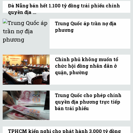
vấn đề quan trọng, trong
Đà Nẵng bán hết 1.100 tỷ đồng trái phiếu chính
đó có việc điều chỉnh
quyền địa ...
nhân sự cấp cao.
Lãi suất trúng thầu là 5,6%/năm, cao hơn
Trung Quốc áp trần nợ địa
0,55% lãi suất trúng thầu trái phiếu Chính
phương
phủ do Kho bạc Nhà nước phát hành gần
Cuối tuần trước chính
đây.
phủ Trung Quốc công bố
kế hoạch áp trần đối với
Chính phủ không muốn tổ
hoạt động vay nợ của các
chức hội đồng nhân dân ở
chính quyền địa phương.
quận, phường
Chức năng đại diện, giám
sát, quyết định các vấn
Trung Quốc cho phép chính
đề ở địa phương do hội
quyền địa phương trực tiếp
đồng nhân dân thành
bán trái phiếu
phố, thị xã đảm nhiệm.
Bộ trưởng Tài chính Lâu
Kế Vĩ cho biết, mục đích
TPHCM kiến nghị cho phát hành 3.000 tỷ đồng
của chính sách này là