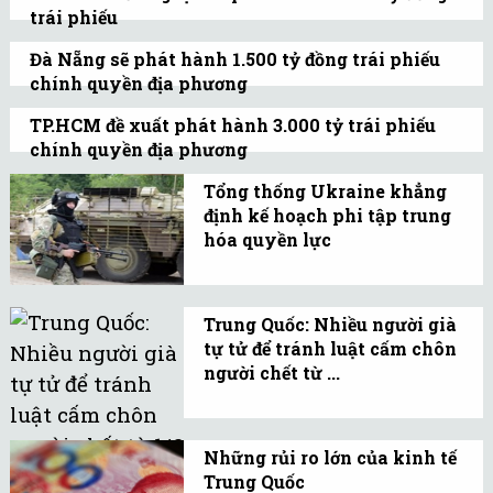
trái phiếu
nhằm tái cấp vốn cho các
Thời gian phát hành gồm 2 đợt, mỗi đợt
khoản vay nặng lãi.
Đà Nẵng sẽ phát hành 1.500 tỷ đồng trái phiếu
1.500 tỷ đồng. Đợt 1 vào cuối tháng 8 hoặc
chính quyền địa phương
đầu tháng 9. Đợt 2 vào cuối tháng 9 hoặc
HĐND thành phố Đà Nẵng vừa chính thức
TP.HCM đề xuất phát hành 3.000 tỷ trái phiếu
đầu tháng 10.
thông qua đề án phát hành 1.500 tỷ đồng
chính quyền địa phương
trái phiếu.
Nguồn vốn thanh toán nợ gốc và lãi trái
Tổng thống Ukraine khẳng
phiếu được đảm bảo từ nguồn ngân sách
định kế hoạch phi tập trung
thành phố.
hóa quyền lực
Ngày 25/6, Tổng thống
Ukraine Petro
Trung Quốc: Nhiều người già
Poroshenko đã công bố
tự tử để tránh luật cấm chôn
một kế hoạch phi tập
người chết từ ...
trung hóa quyền lãnh
Hàng chục người cao tuổi
đạo đất nước.
tại tỉnh An Huy, Trung
Những rủi ro lớn của kinh tế
Quốc tự vẫn trong vài
Trung Quốc