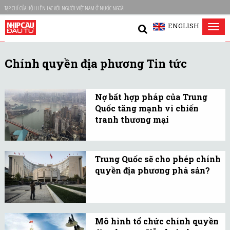
TẠP CHÍ CỦA HỘI LIÊN LẠC VỚI NGƯỜI VIỆT NAM Ở NƯỚC NGOÀI
ENGLISH
Tog
nav
Chính quyền địa phương Tin tức
Nợ bất hợp pháp của Trung
Quốc tăng mạnh vì chiến
tranh thương mại
Với mục đích bình ổn
kinh tế sau những tác
Trung Quốc sẽ cho phép chính
động của chiến tranh
quyền địa phương phá sản?
thương mại, chính quyền
Một quan chức của Ngân
địa phương Trung Quốc
hàng Nhân dân Trung
đang tăng vay nợ, dù nhà
Quốc nhận định rằng điều
nước không cho phép.
Mô hình tổ chức chính quyền
này sẽ là tốt cho nền