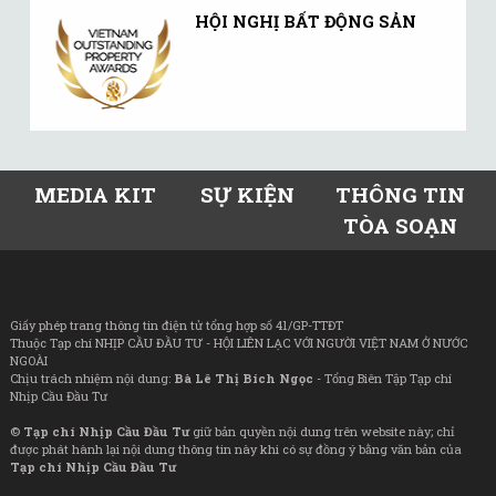
HỘI NGHỊ BẤT ĐỘNG SẢN
MEDIA KIT
SỰ KIỆN
THÔNG TIN
TÒA SOẠN
Giấy phép trang thông tin điện tử tổng hợp số 41/GP-TTĐT
Thuộc Tạp chí NHỊP CẦU ĐẦU TƯ - HỘI LIÊN LẠC VỚI NGƯỜI VIỆT NAM Ở NƯỚC
NGOÀI
Chịu trách nhiệm nội dung:
Bà Lê Thị Bích Ngọc
- Tổng Biên Tập Tạp chí
Nhịp Cầu Đầu Tư
©
Tạp chí Nhịp Cầu Đầu Tư
giữ bản quyền nội dung trên website này; chỉ
được phát hành lại nội dung thông tin này khi có sự đồng ý bằng văn bản của
Tạp chí Nhịp Cầu Đầu Tư