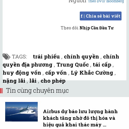
Nguồn
Theo DVO/ Bloomberg
f | Chia sẻ bài viết
Theo dõi
Nhịp Cầu Đầu Tư
TAGS:
trái phiếu
,
chính quyền
,
chính
quyền địa phương
,
Trung Quốc
,
tái cấp
,
huy động vốn
,
cấp vốn
,
Lý Khắc Cường
,
nặng lãi
,
lãi
,
cho phép
Tin cùng chuyên mục
Airbus dự báo lưu lượng hành
khách tăng nhờ đô thị hóa và
hiệu quả khai thác máy ...