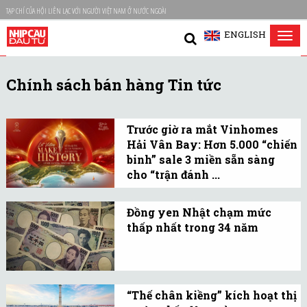
TẠP CHÍ CỦA HỘI LIÊN LẠC VỚI NGƯỜI VIỆT NAM Ở NƯỚC NGOÀI
ENGLISH
Tog
nav
Chính sách bán hàng Tin tức
Trước giờ ra mắt Vinhomes
Hải Vân Bay: Hơn 5.000 “chiến
binh” sale 3 miền sẵn sàng
cho “trận đánh ...
Đằng sau niềm tự hào của
đội ngũ sale là niềm tin
Đồng yen Nhật chạm mức
thấp nhất trong 34 năm
vào một dự án hội tụ
Đồng yen Nhật đã chạm
nhiều giá trị thực, thuyết
mức thấp kỷ lục trong 34
phục cả thị trường lẫn
năm sau khi Ngân hàng
nhà đầu tư.
“Thế chân kiềng” kích hoạt thị
Nhật chấm dứt chính