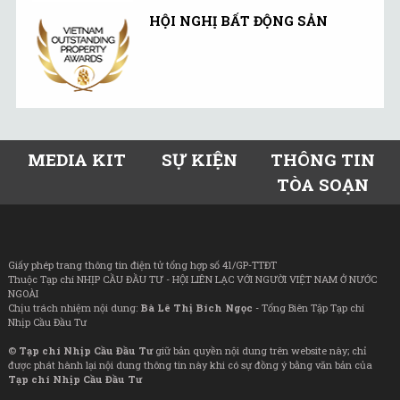
HỘI NGHỊ BẤT ĐỘNG SẢN
MEDIA KIT
SỰ KIỆN
THÔNG TIN
TÒA SOẠN
Giấy phép trang thông tin điện tử tổng hợp số 41/GP-TTĐT
Thuộc Tạp chí NHỊP CẦU ĐẦU TƯ - HỘI LIÊN LẠC VỚI NGƯỜI VIỆT NAM Ở NƯỚC
NGOÀI
Chịu trách nhiệm nội dung:
Bà Lê Thị Bích Ngọc
- Tổng Biên Tập Tạp chí
Nhịp Cầu Đầu Tư
©
Tạp chí Nhịp Cầu Đầu Tư
giữ bản quyền nội dung trên website này; chỉ
được phát hành lại nội dung thông tin này khi có sự đồng ý bằng văn bản của
Tạp chí Nhịp Cầu Đầu Tư