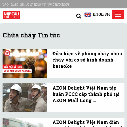
TẠP CHÍ CỦA HỘI LIÊN LẠC VỚI NGƯỜI VIỆT NAM Ở NƯỚC NGOÀI
ENGLISH
Tog
nav
Chữa cháy Tin tức
Điều kiện về phòng cháy chữa
cháy với cơ sở kinh doanh
karaoke
Điều kiện về phòng cháy
chữa cháy đối với những
AEON Delight Việt Nam tập
cơ sở kinh doanh karaoke
huấn PCCC cấp thành phố tại
được quy định như thế
AEON Mall Long ...
nào?
Nhằm trang bị kỹ năng
thoát hiểm, đảm bảo sự
AEON Delight Việt Nam diễn
an toàn cho toàn thể