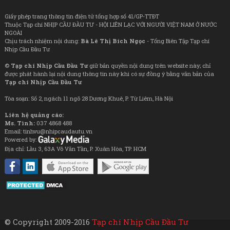
Giấy phép trang thông tin điện tử tổng hợp số 41/GP-TTĐT
Thuộc Tạp chí NHỊP CẦU ĐẦU TƯ - HỘI LIÊN LẠC VỚI NGƯỜI VIỆT NAM Ở NƯỚC
NGOÀI
Chịu trách nhiệm nội dung:
Bà Lê Thị Bích Ngọc
- Tổng Biên Tập Tạp chí
Nhịp Cầu Đầu Tư
©
Tạp chí Nhịp Cầu Đầu Tư
giữ bản quyền nội dung trên website này; chỉ
được phát hành lại nội dung thông tin này khi có sự đồng ý bằng văn bản của
Tạp chí Nhịp Cầu Đầu Tư
Tòa soạn: Số 2, ngách 11 ngõ 28 Dương Khuê, P. Từ Liêm, Hà Nội
Liên hệ quảng cáo:
Ms. Tình:
037 4868 488
Email: tinhvu@nhipcaudautu.vn
Powered by:
Địa chỉ: Lầu 3, 63A Võ Văn Tần, P. Xuân Hòa, TP. HCM
© Copyright 2009-2016
Tạp chí Nhịp Cầu Đầu Tư