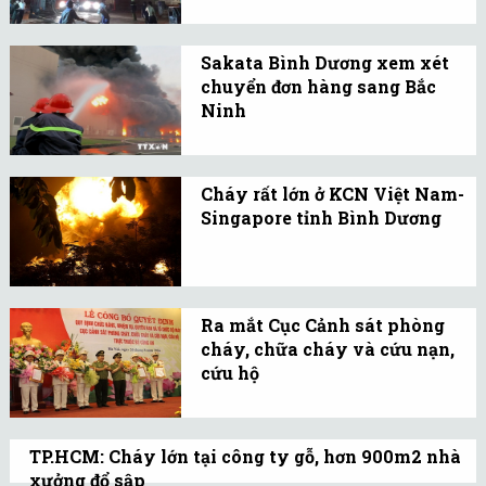
Nguyên nhân vụ cháy
cũng như thiệt hại về
Sakata Bình Dương xem xét
người và tài sản hiện
chuyển đơn hàng sang Bắc
chưa được xác định.
Ninh
Công ty đang tiến hành
thống kê chứng từ, sổ
Cháy rất lớn ở KCN Việt Nam-
sách và phối hợp với
Singapore tỉnh Bình Dương
công ty bảo hiểm để xác
Khoảng 15h chiều1 8/9,
định giá trị thiệt hại về
vụ cháy rất lớn kèm theo
tài sản trong vụ cháy.
hàng loạt tiếng nổ vang
Ra mắt Cục Cảnh sát phòng
lên tại một Cty nằm trong
cháy, chữa cháy và cứu nạn,
KCN Việt Nam -
cứu hộ
Singapore (huyện Thuận
Cục Cảnh sát PCCC&CNCH
An, tỉnh Bình Dương).
được nâng cấp từ Cục trực
TP.HCM: Cháy lớn tại công ty gỗ, hơn 900m2 nhà
thuộc Tổng cục Cảnh sát
xưởng đổ sập