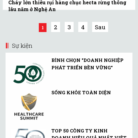
Cháy lớn thiêu rụi hàng chục hecta rừng thông
bỗng dưng bốc cháy dữ
lâu năm ở Nghệ An
dội.
Vụ cháy rừng thông xảy ra chiều 9/8
nhưng mãi đến 10/8, đám cháy mới được
2
3
4
Sau
1
dập tắt.
Sự kiện
BÌNH CHỌN "DOANH NGHIỆP
PHÁT TRIỂN BỀN VỮNG"
SỐNG KHỎE TOÀN DIỆN
TOP 50 CÔNG TY KINH
DOANH HIỆU QUẢ NHẤT VIỆT