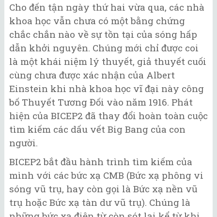
Cho đến tận ngày thứ hai vừa qua, các nhà
khoa học vẫn chưa có một bằng chứng
chắc chắn nào về sự tồn tại của sóng hấp
dẫn khởi nguyên. Chúng mới chỉ được coi
là một khái niệm lý thuyết, giả thuyết cuối
cùng chưa được xác nhận của Albert
Einstein khi nhà khoa học vĩ đại này công
bố Thuyết Tương Đối vào năm 1916. Phát
hiện của BICEP2 đã thay đổi hoàn toàn cuộc
tìm kiếm các dấu vết Big Bang của con
người.
BICEP2 bắt đầu hành trình tìm kiếm của
mình với các bức xạ CMB (Bức xạ phông vi
sóng vũ trụ, hay còn gọi là Bức xạ nền vũ
trụ hoặc Bức xạ tàn dư vũ trụ). Chúng là
những bức xạ điện từ còn sót lại kể từ khi