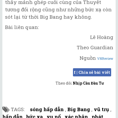
thấy mảnh ghép cuối cùng của Thuyết
tương đối rộng cũng như những bức xạ còn
sót lại từ thời Big Bang hay không.
Bài liên quan:
Lê Hoàng
Theo Guardian
Nguồn
VNReview
f | Chia sẻ bài viết
Theo dõi
Nhịp Cầu Đầu Tư
TAGS:
sóng hấp dẫn
,
Big Bang
,
vũ trụ
,
hấp dẫn
,
bức xạ
,
vụ nổ
,
xác nhận
,
phát