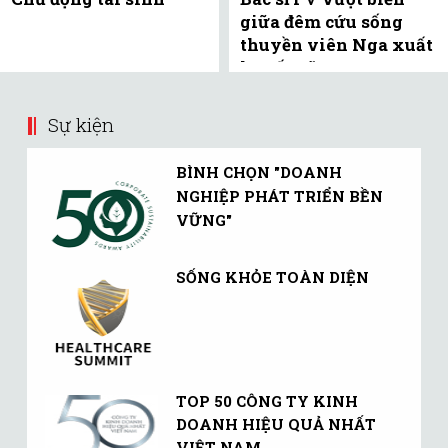
giữa đêm cứu sống
thuyền viên Nga xuất
huyết não
Sự kiện
BÌNH CHỌN "DOANH
NGHIỆP PHÁT TRIỂN BỀN
VỮNG"
SỐNG KHỎE TOÀN DIỆN
TOP 50 CÔNG TY KINH
DOANH HIỆU QUẢ NHẤT
VIỆT NAM