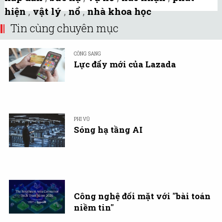
hiện
,
vật lý
,
nổ
,
nhà khoa học
Tin cùng chuyên mục
CÔNG SANG
Lực đẩy mới của Lazada
PHI VŨ
Sóng hạ tầng AI
Công nghệ đối mặt với "bài toán
niềm tin"