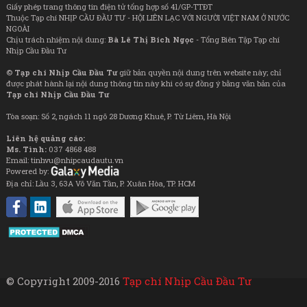
Giấy phép trang thông tin điện tử tổng hợp số 41/GP-TTĐT
Thuộc Tạp chí NHỊP CẦU ĐẦU TƯ - HỘI LIÊN LẠC VỚI NGƯỜI VIỆT NAM Ở NƯỚC
NGOÀI
Chịu trách nhiệm nội dung:
Bà Lê Thị Bích Ngọc
- Tổng Biên Tập Tạp chí
Nhịp Cầu Đầu Tư
©
Tạp chí Nhịp Cầu Đầu Tư
giữ bản quyền nội dung trên website này; chỉ
được phát hành lại nội dung thông tin này khi có sự đồng ý bằng văn bản của
Tạp chí Nhịp Cầu Đầu Tư
Tòa soạn: Số 2, ngách 11 ngõ 28 Dương Khuê, P. Từ Liêm, Hà Nội
Liên hệ quảng cáo:
Ms. Tình:
037 4868 488
Email: tinhvu@nhipcaudautu.vn
Powered by:
Địa chỉ: Lầu 3, 63A Võ Văn Tần, P. Xuân Hòa, TP. HCM
© Copyright 2009-2016
Tạp chí Nhịp Cầu Đầu Tư