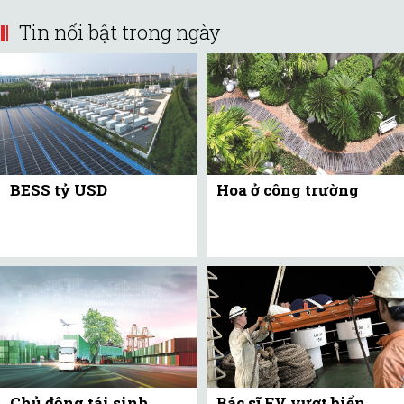
Tin nổi bật trong ngày
BESS tỷ USD
Hoa ở công trường
Chủ động tái sinh
Bác sĩ FV vượt biển