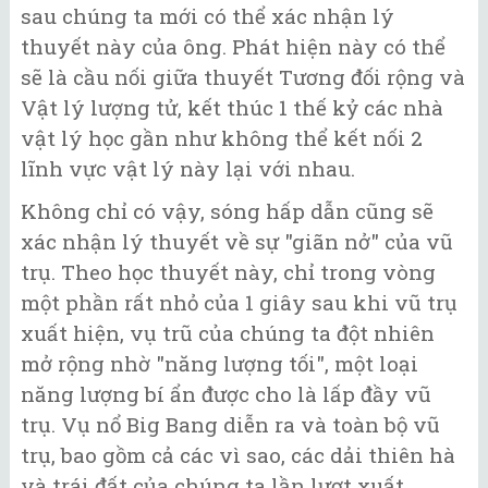
sau chúng ta mới có thể xác nhận lý
thuyết này của ông. Phát hiện này có thể
sẽ là cầu nối giữa thuyết Tương đối rộng và
Vật lý lượng tử, kết thúc 1 thế kỷ các nhà
vật lý học gần như không thể kết nối 2
lĩnh vực vật lý này lại với nhau.
Không chỉ có vậy, sóng hấp dẫn cũng sẽ
xác nhận lý thuyết về sự "giãn nở" của vũ
trụ. Theo học thuyết này, chỉ trong vòng
một phần rất nhỏ của 1 giây sau khi vũ trụ
xuất hiện, vụ trũ của chúng ta đột nhiên
mở rộng nhờ "năng lượng tối", một loại
năng lượng bí ẩn được cho là lấp đầy vũ
trụ. Vụ nổ Big Bang diễn ra và toàn bộ vũ
trụ, bao gồm cả các vì sao, các dải thiên hà
và trái đất của chúng ta lần lượt xuất