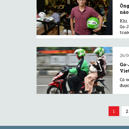
Ông
nào
Khi 
Go-J
trướ
26/0
Go-
Vie
Có v
được
1
2