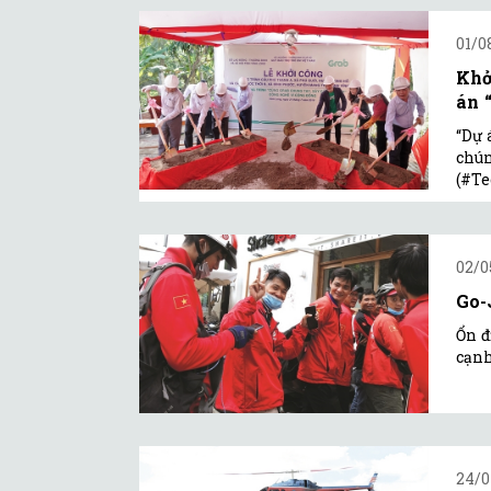
01/0
Khở
án 
“Dự 
chún
(#Te
02/0
Go-
Ổn đ
cạnh
24/0