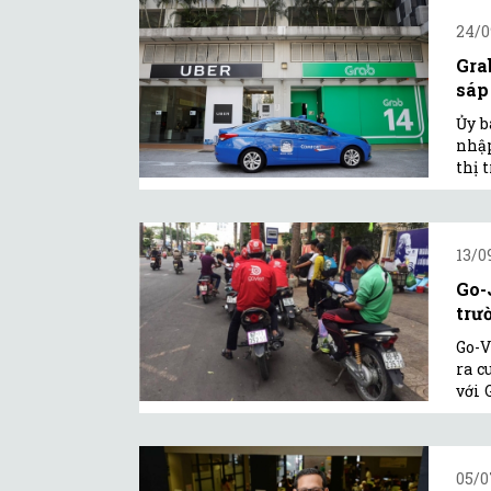
24/0
Gra
sáp
Ủy b
nhập
thị 
13/09
Go-
trư
Go-V
ra c
với 
05/0