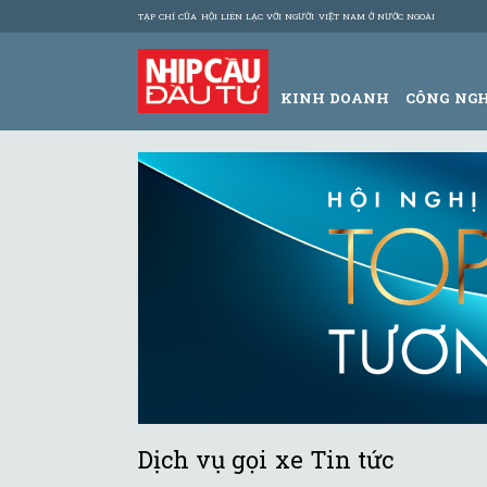
TẠP CHÍ CỦA HỘI LIÊN LẠC VỚI NGƯỜI VIỆT NAM Ở NƯỚC NGOÀI
KINH DOANH
CÔNG NG
Dịch vụ gọi xe Tin tức