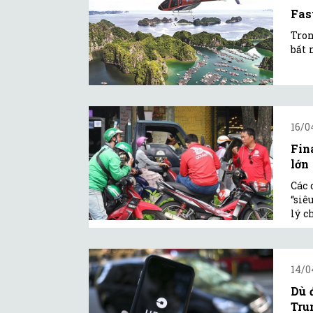
Fas
Tron
bất 
16/0
Fin
lớn
Các 
“siê
lý c
14/0
Dù 
Tru