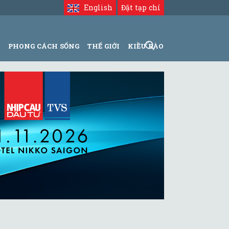
English
Đặt tạp chí
N
PHONG CÁCH SỐNG
THẾ GIỚI
KIỀU BÀO