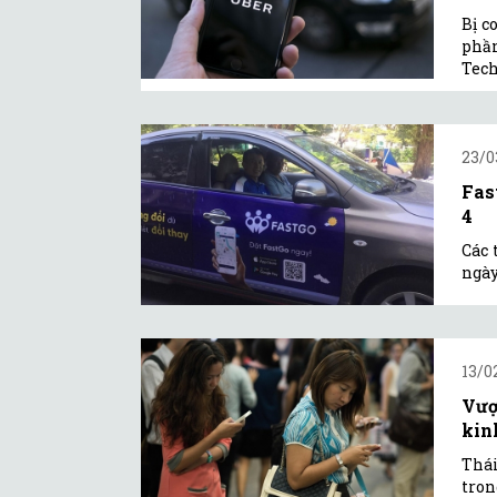
Bị c
phần
Tech
23/0
Fas
4
Các 
ngày
13/0
Vượ
kinh
Thái
tron