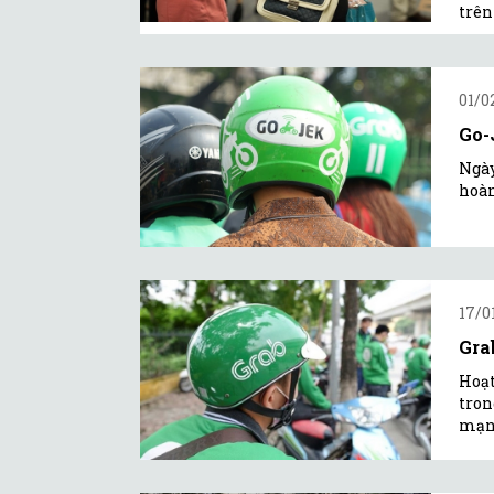
trên
01/0
Go-
Ngày
hoàn
17/0
Gra
Hoạt
tron
mạnh