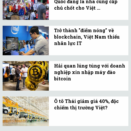
Quốc đang là nhà cung cấp
trường lớn sau ảnh
chủ chốt cho Việt ...
hưởng bởi dịch COVID-19.
Trong 2 tháng đầu năm
2020, nguyên liệu nào
Trở thành "điểm nóng" về
của Việt Nam xuất xứ
blockchain, Việt Nam thiếu
chính từ Trung Quốc?
nhân lực IT
Theo khảo sát của
TopDev, 10.000 ứng viên
Hải quan lúng túng với doanh
có hơn 40% không hài
nghiệp xin nhập máy đào
lòng với mức lương hiện
bitcoin
tại, gấp 3 lần số lượng
Tiền ảo (bitcoin) chưa
người hài lòng.
được công nhận nhưng
Ô tô Thái giảm giá 40%, độc
máy tính để đào nó lại
chiếm thị trường Việt?
không thuộc danh mục
Tới 2018, thuế nhập khẩu
cấm nhập khiến ngành
về 0%, thuế tiêu thụ đặc
hải quan đang khá bối