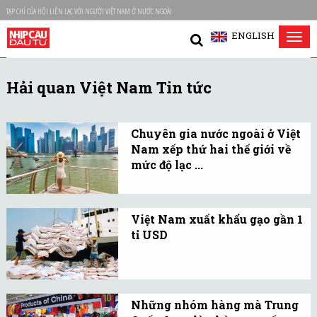
TẠP CHÍ CỦA HỘI LIÊN LẠC VỚI NGƯỜI VIỆT NAM Ở NƯỚC NGOÀI
ENGLISH
Tog
nav
Hải quan Việt Nam Tin tức
Chuyên gia nước ngoài ở Việt
Nam xếp thứ hai thế giới về
mức độ lạc ...
83% chuyên gia nước
ngoài ở Việt Nam cảm
Việt Nam xuất khẩu gạo gần 1
thấy lạc quan về cuộc
tỉ USD
sống tại đây trong 12
Các doanh nghiệp xuất
tháng tới.
khẩu gạo đang tăng tốc
với những đơn hàng xuất
Những nhóm hàng mà Trung
khẩu gạo đi nhiều thị