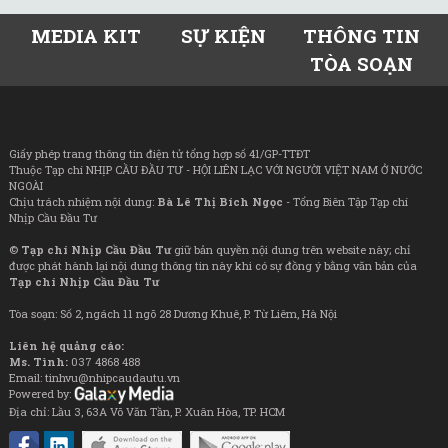
MEDIA KIT
SỰ KIỆN
THÔNG TIN
TÒA SOẠN
Giấy phép trang thông tin điện tử tổng hợp số 41/GP-TTĐT
Thuộc Tạp chí NHỊP CẦU ĐẦU TƯ - HỘI LIÊN LẠC VỚI NGƯỜI VIỆT NAM Ở NƯỚC
NGOÀI
Chịu trách nhiệm nội dung:
Bà Lê Thị Bích Ngọc
- Tổng Biên Tập Tạp chí
Nhịp Cầu Đầu Tư
©
Tạp chí Nhịp Cầu Đầu Tư
giữ bản quyền nội dung trên website này; chỉ
được phát hành lại nội dung thông tin này khi có sự đồng ý bằng văn bản của
Tạp chí Nhịp Cầu Đầu Tư
Tòa soạn: Số 2, ngách 11 ngõ 28 Dương Khuê, P. Từ Liêm, Hà Nội
Liên hệ quảng cáo:
Ms. Tình:
037 4868 488
Email: tinhvu@nhipcaudautu.vn
Powered by:
Địa chỉ: Lầu 3, 63A Võ Văn Tần, P. Xuân Hòa, TP. HCM