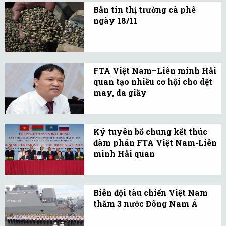
biệt về 35%, thì trung
rối.
Bản tin thị trường cà phê
bình giá ô tô Thái chỉ còn
ngày 18/11
khoảng 7.100 USD/xe,
Giá cà phê các tỉnh Tây
giảm 40% so với hiện
Nguyên đảo chiều giảm
nay.
xuống 34-34,7 triệu
FTA Việt Nam–Liên minh Hải
đồng/tấn. Giá Robusta
quan tạo nhiều cơ hội cho dệt
sàn ICE Futures Europe
may, da giầy
London và giá Arabica
Hiệp định thương mại tự
sàn ICE New York trái
do giữa Việt Nam và Liên
Ký tuyên bố chung kết thúc
chiều.
minh Hải quan Nga,
đàm phán FTA Việt Nam-Liên
Belarus và Kazakhstan
minh Hải quan
(VCUFTA) dự kiến được
Sau 8 phiên đàm phán,
ký kết năm 2015.
sáng nay hai bên đã ký
Biên đội tàu chiến Việt Nam
kết Tuyên bố chung kết
thăm 3 nước Đông Nam Á
thúc đàm phán FTA giữa
Chiều 5/11, Biên đội tàu
Việt Nam và Liên minh