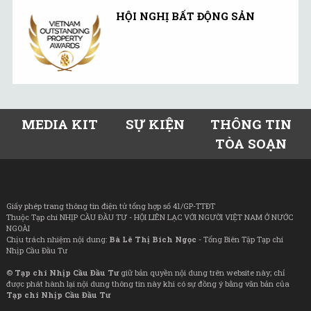
HỘI NGHỊ BẤT ĐỘNG SẢN
MEDIA KIT
SỰ KIỆN
THÔNG TIN
TÒA SOẠN
Giấy phép trang thông tin điện tử tổng hợp số 41/GP-TTĐT
Thuộc Tạp chí NHỊP CẦU ĐẦU TƯ - HỘI LIÊN LẠC VỚI NGƯỜI VIỆT NAM Ở NƯỚC
NGOÀI
Chịu trách nhiệm nội dung:
Bà Lê Thị Bích Ngọc
- Tổng Biên Tập Tạp chí
Nhịp Cầu Đầu Tư
©
Tạp chí Nhịp Cầu Đầu Tư
giữ bản quyền nội dung trên website này; chỉ
được phát hành lại nội dung thông tin này khi có sự đồng ý bằng văn bản của
Tạp chí Nhịp Cầu Đầu Tư