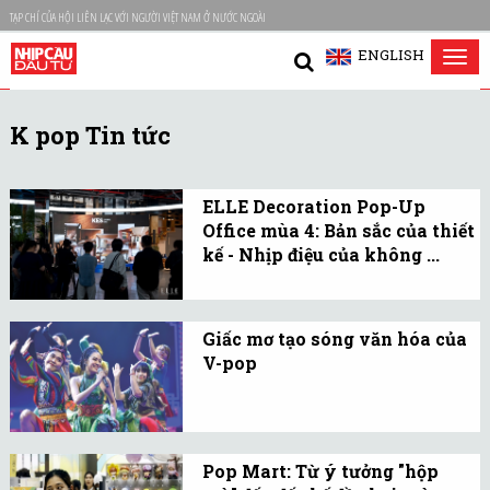
TẠP CHÍ CỦA HỘI LIÊN LẠC VỚI NGƯỜI VIỆT NAM Ở NƯỚC NGOÀI
ENGLISH
Tog
nav
K pop Tin tức
ELLE Decoration Pop-Up
Office mùa 4: Bản sắc của thiết
kế - Nhịp điệu của không ...
Chủ đề đặc biệt trong mùa
thứ 4 của chương trình
Giấc mơ tạo sóng văn hóa của
được gọi tên Rhythm of
V-pop
Space - Nhịp điệu của
Sức hút văn hóa V-pop
không gian.
không chỉ đến từ tính
hiện đại, mà còn từ khả
Pop Mart: Từ ý tưởng "hộp
năng giữ gìn và nâng