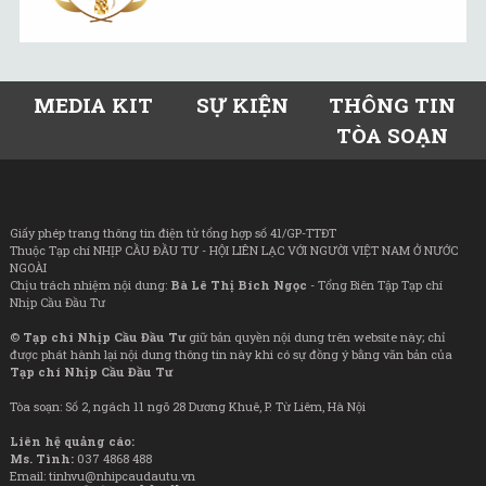
MEDIA KIT
SỰ KIỆN
THÔNG TIN
TÒA SOẠN
Giấy phép trang thông tin điện tử tổng hợp số 41/GP-TTĐT
Thuộc Tạp chí NHỊP CẦU ĐẦU TƯ - HỘI LIÊN LẠC VỚI NGƯỜI VIỆT NAM Ở NƯỚC
NGOÀI
Chịu trách nhiệm nội dung:
Bà Lê Thị Bích Ngọc
- Tổng Biên Tập Tạp chí
Nhịp Cầu Đầu Tư
©
Tạp chí Nhịp Cầu Đầu Tư
giữ bản quyền nội dung trên website này; chỉ
được phát hành lại nội dung thông tin này khi có sự đồng ý bằng văn bản của
Tạp chí Nhịp Cầu Đầu Tư
Tòa soạn: Số 2, ngách 11 ngõ 28 Dương Khuê, P. Từ Liêm, Hà Nội
Liên hệ quảng cáo:
Ms. Tình:
037 4868 488
Email: tinhvu@nhipcaudautu.vn