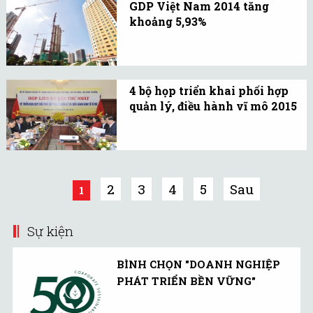
3.
GDP Việt Nam 2014 tăng
đã đưa ra 3 kịch bản tăng
khoảng 5,93%
giá điện ở các mức độ cao
Theo Bộ Kế hoạch và Đầu
thấp khác nhau.
tư, tình hình phát triển
doanh nghiệp có dấu
4 bộ họp triển khai phối hợp
hiệu ấm lên...
quản lý, điều hành vĩ mô 2015
Hai nhóm vấn đề được
thảo luận là phối hợp
quản lý, điều hành các
chỉ tiêu vĩ mô 2015, hình
2
3
4
5
Sau
1
thành và củng cố tổ điều
phối, cơ chế phối hợp.
Sự kiện
BÌNH CHỌN "DOANH NGHIỆP
PHÁT TRIỂN BỀN VỮNG"