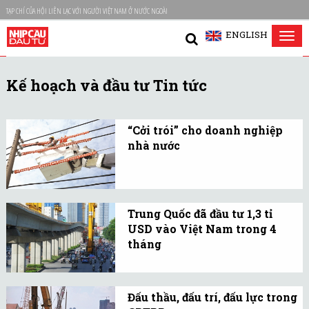
TẠP CHÍ CỦA HỘI LIÊN LẠC VỚI NGƯỜI VIỆT NAM Ở NƯỚC NGOÀI
ENGLISH
Tog
nav
Kế hoạch và đầu tư Tin tức
“Cởi trói” cho doanh nghiệp
nhà nước
Phá bỏ sức ì do cơ chế để
doanh nghiệp nhà nước
hoạt động tương xứng
Trung Quốc đã đầu tư 1,3 tỉ
với nguồn lực và vai trò
USD vào Việt Nam trong 4
dẫn dắt nền kinh tế.
tháng
Theo Cục Đầu tư nước
ngoài - Bộ Kế hoạch và
Đấu thầu, đấu trí, đấu lực trong
Đầu tư, Trung Quốc đang