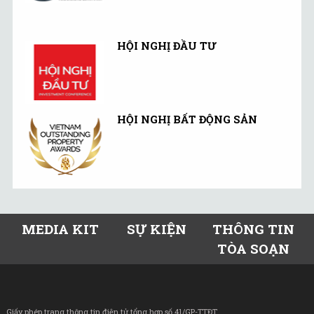
HỘI NGHỊ ĐẦU TƯ
HỘI NGHỊ BẤT ĐỘNG SẢN
MEDIA KIT
SỰ KIỆN
THÔNG TIN
TÒA SOẠN
Giấy phép trang thông tin điện tử tổng hợp số 41/GP-TTĐT