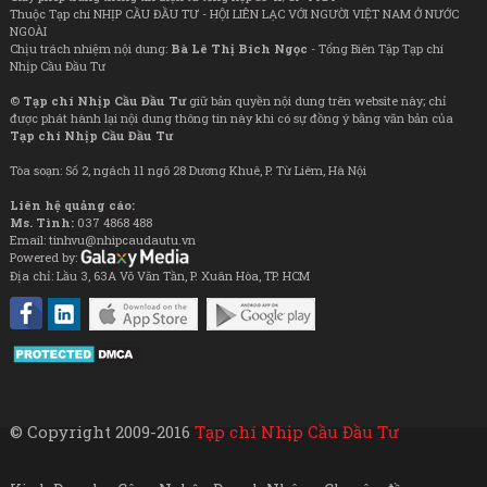
Thuộc Tạp chí NHỊP CẦU ĐẦU TƯ - HỘI LIÊN LẠC VỚI NGƯỜI VIỆT NAM Ở NƯỚC
NGOÀI
Chịu trách nhiệm nội dung:
Bà Lê Thị Bích Ngọc
- Tổng Biên Tập Tạp chí
Nhịp Cầu Đầu Tư
©
Tạp chí Nhịp Cầu Đầu Tư
giữ bản quyền nội dung trên website này; chỉ
được phát hành lại nội dung thông tin này khi có sự đồng ý bằng văn bản của
Tạp chí Nhịp Cầu Đầu Tư
Tòa soạn: Số 2, ngách 11 ngõ 28 Dương Khuê, P. Từ Liêm, Hà Nội
Liên hệ quảng cáo:
Ms. Tình:
037 4868 488
Email: tinhvu@nhipcaudautu.vn
Powered by:
Địa chỉ: Lầu 3, 63A Võ Văn Tần, P. Xuân Hòa, TP. HCM
© Copyright 2009-2016
Tạp chí Nhịp Cầu Đầu Tư