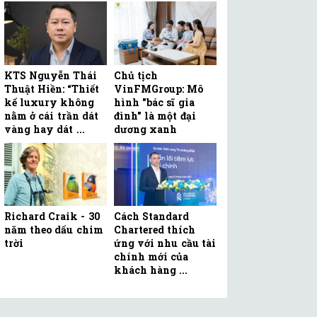
KTS Nguyễn Thái
Chủ tịch
Thuật Hiền: “Thiết
VinFMGroup: Mô
kế luxury không
hình "bác sĩ gia
nằm ở cái trần dát
đình" là một đại
vàng hay dát ...
dương xanh
Richard Craik - 30
Cách Standard
năm theo dấu chim
Chartered thích
trời
ứng với nhu cầu tài
chính mới của
khách hàng ...