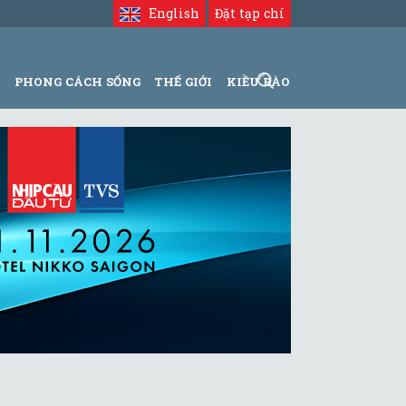
English
Đặt tạp chí
N
PHONG CÁCH SỐNG
THẾ GIỚI
KIỀU BÀO