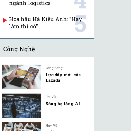
ngành logistics
5
Hoa hậu Hà Kiều Anh: “Hay
làm thì có”
Công Nghệ
Công Sang
Lực đẩy mới của
Lazada
Phi Vũ
Sóng hạ tầng AI
Huy Vũ