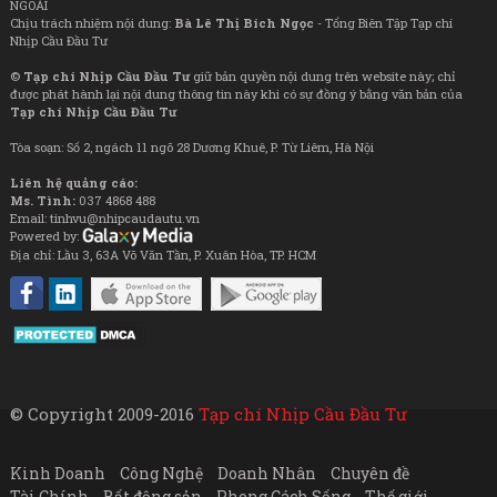
NGOÀI
Chịu trách nhiệm nội dung:
Bà Lê Thị Bích Ngọc
- Tổng Biên Tập Tạp chí
Nhịp Cầu Đầu Tư
©
Tạp chí Nhịp Cầu Đầu Tư
giữ bản quyền nội dung trên website này; chỉ
được phát hành lại nội dung thông tin này khi có sự đồng ý bằng văn bản của
Tạp chí Nhịp Cầu Đầu Tư
Tòa soạn: Số 2, ngách 11 ngõ 28 Dương Khuê, P. Từ Liêm, Hà Nội
Liên hệ quảng cáo:
Ms. Tình:
037 4868 488
Email: tinhvu@nhipcaudautu.vn
Powered by:
Địa chỉ: Lầu 3, 63A Võ Văn Tần, P. Xuân Hòa, TP. HCM
© Copyright 2009-2016
Tạp chí Nhịp Cầu Đầu Tư
Kinh Doanh
Công Nghệ
Doanh Nhân
Chuyên đề
Tài Chính
Bất động sản
Phong Cách Sống
Thế giới