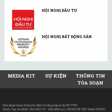
HỘI NGHỊ ĐẦU TƯ
HỘI NGHỊ BẤT ĐỘNG SẢN
MEDIA KIT
SỰ KIỆN
THÔNG TIN
TÒA SOẠN
Giấy phép trang thông tin điện tử tổng hợp số 41/GP-TTĐT
Thuộc Tạp chí NHỊP CẦU ĐẦU TƯ - HỘI LIÊN LẠC VỚI NGƯỜI VIỆT NAM Ở NƯỚC