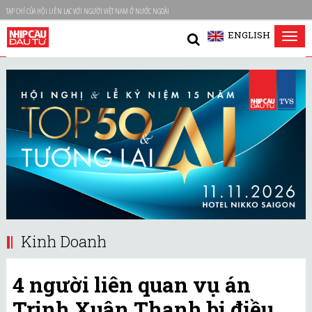
TẠP CHÍ CỦA HỘI LIÊN LẠC VỚI NGƯỜI VIỆT NAM Ở NƯỚC NGOÀI
ENGLISH
Tog
nav
Kinh Doanh
4 người liên quan vụ án
Trịnh Xuân Thanh bị điều