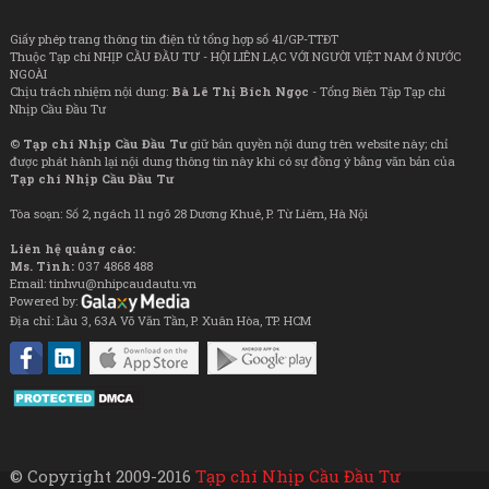
Giấy phép trang thông tin điện tử tổng hợp số 41/GP-TTĐT
Thuộc Tạp chí NHỊP CẦU ĐẦU TƯ - HỘI LIÊN LẠC VỚI NGƯỜI VIỆT NAM Ở NƯỚC
NGOÀI
Chịu trách nhiệm nội dung:
Bà Lê Thị Bích Ngọc
- Tổng Biên Tập Tạp chí
Nhịp Cầu Đầu Tư
©
Tạp chí Nhịp Cầu Đầu Tư
giữ bản quyền nội dung trên website này; chỉ
được phát hành lại nội dung thông tin này khi có sự đồng ý bằng văn bản của
Tạp chí Nhịp Cầu Đầu Tư
Tòa soạn: Số 2, ngách 11 ngõ 28 Dương Khuê, P. Từ Liêm, Hà Nội
Liên hệ quảng cáo:
Ms. Tình:
037 4868 488
Email: tinhvu@nhipcaudautu.vn
Powered by:
Địa chỉ: Lầu 3, 63A Võ Văn Tần, P. Xuân Hòa, TP. HCM
© Copyright 2009-2016
Tạp chí Nhịp Cầu Đầu Tư