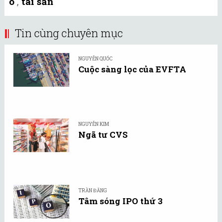
ô
,
tài sản
Tin cùng chuyên mục
NGUYỄN QUỐC
Cuộc sàng lọc của EVFTA
NGUYỄN KIM
Ngã tư CVS
TRẦN ĐĂNG
Tâm sóng IPO thứ 3