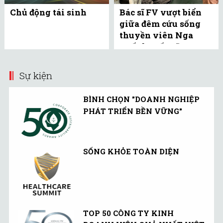
Chủ động tái sinh
Bác sĩ FV vượt biển
giữa đêm cứu sống
thuyền viên Nga
xuất huyết não
Sự kiện
BÌNH CHỌN "DOANH NGHIỆP
PHÁT TRIỂN BỀN VỮNG"
SỐNG KHỎE TOÀN DIỆN
TOP 50 CÔNG TY KINH