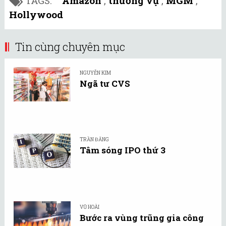
TAGS:
Amazon
,
thương vụ
,
MGM
,
Hollywood
Tin cùng chuyên mục
NGUYỄN KIM
Ngã tư CVS
TRẦN ĐĂNG
Tâm sóng IPO thứ 3
VŨ HOÀI
Bước ra vùng trũng gia công