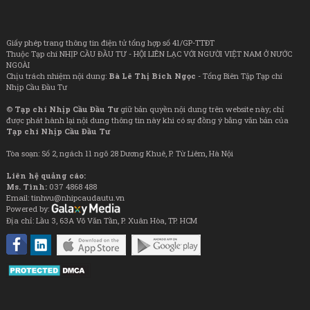
Giấy phép trang thông tin điện tử tổng hợp số 41/GP-TTĐT
Thuộc Tạp chí NHỊP CẦU ĐẦU TƯ - HỘI LIÊN LẠC VỚI NGƯỜI VIỆT NAM Ở NƯỚC
NGOÀI
Chịu trách nhiệm nội dung:
Bà Lê Thị Bích Ngọc
- Tổng Biên Tập Tạp chí
Nhịp Cầu Đầu Tư
©
Tạp chí Nhịp Cầu Đầu Tư
giữ bản quyền nội dung trên website này; chỉ
được phát hành lại nội dung thông tin này khi có sự đồng ý bằng văn bản của
Tạp chí Nhịp Cầu Đầu Tư
Tòa soạn: Số 2, ngách 11 ngõ 28 Dương Khuê, P. Từ Liêm, Hà Nội
Liên hệ quảng cáo:
Ms. Tình:
037 4868 488
Email: tinhvu@nhipcaudautu.vn
Powered by:
Địa chỉ: Lầu 3, 63A Võ Văn Tần, P. Xuân Hòa, TP. HCM