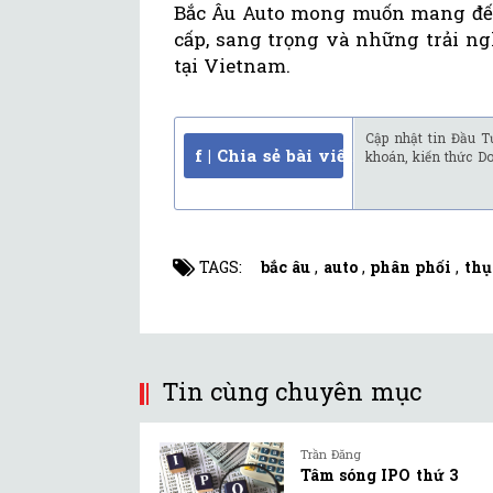
Bắc Âu Auto mong muốn mang đến
cấp, sang trọng và những trải n
tại Vietnam.
Cập nhật tin Đầu T
f | Chia sẻ bài viết
khoán, kiến thức D
TAGS:
bắc âu
,
auto
,
phân phối
,
thụ
Tin cùng chuyên mục
Trần Đăng
Tâm sóng IPO thứ 3