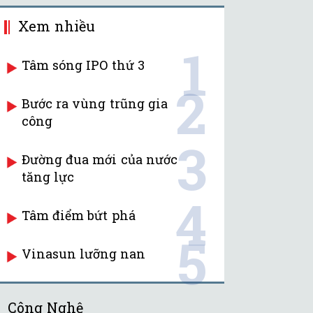
Xem nhiều
1
Tâm sóng IPO thứ 3
2
Bước ra vùng trũng gia
công
3
Đường đua mới của nước
tăng lực
4
Tâm điểm bứt phá
5
Vinasun lưỡng nan
Công Nghệ