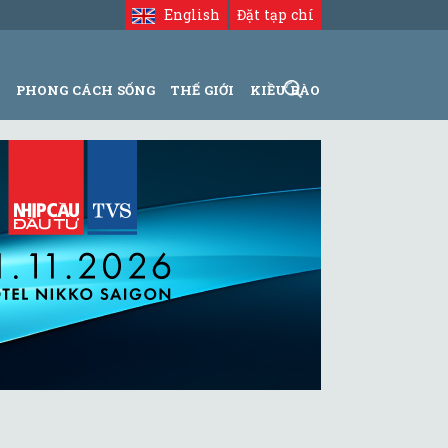
English
Đặt tạp chí
N
PHONG CÁCH SỐNG
THẾ GIỚI
KIỀU BÀO