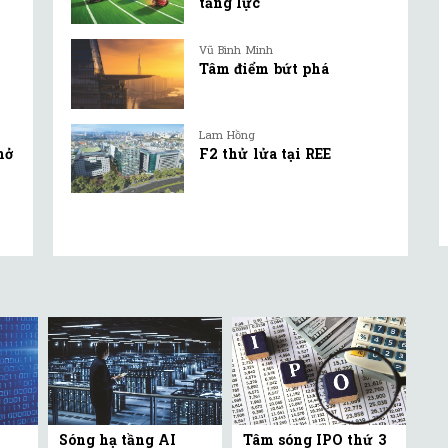
tăng lực
Vũ Bình Minh
Tâm điểm bứt phá
Lam Hồng
mở
F2 thử lửa tại REE
Sóng hạ tầng AI
Tâm sóng IPO thứ 3