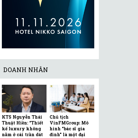
DOANH NHÂN
KTS Nguyễn Thái
Chủ tịch
Thuật Hiền: “Thiết
VinFMGroup: Mô
kế luxury không
hình "bác sĩ gia
nằm ở cái trần dát
đình" là một đại