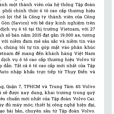
thành một thành viên của hệ thống Tập đoàn
phối chính thức ô tô cao cấp thương hiệu
 có lợi thế là Công ty thành viên của Công
 Gòn (Savico) với bề dày kinh nghiệm trên
ịch vụ ô tô tại thị trường Vietnam, với 27
anh số bán năm 2015 đạt gần 19.000 xe, tương
 với niềm đam mê sâu sắc và niềm tin vào
vo, chúng tôi tự tin góp mặt vào phân khúc
 Vietnam để mang đến khách hàng Việt Nam
ịch vụ ô tô cao cấp thương hiệu Volvo từ
 dẫn. Tất cả ô tô cao cấp mới nhất của Tập
Auto nhập khẩu trực tiếp từ Thụy Điển và
g, Quận 7, TPHCM và Trung Tâm 4S Volvo
i sẽ được xay dung, khai trương trong quý
tiêu chuẩn mới nhất của Tập đoàn Volvo Car.
ầy đủ máy móc, thiết bị công nghệ hiện đại,
tạo bài bản, chuyên sâu từ Tập đoàn Volvo.