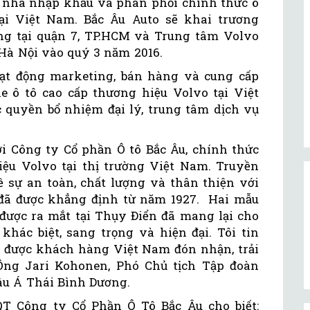
là nhà nhập khẩu và phân phối chính thức ô
ại Việt Nam. Bắc Âu Auto sẽ khai trương
g tại quận 7, TP.HCM và Trung tâm Volvo
 Hà Nội vào quý 3 năm 2016.
oạt động marketing, bán hàng và cung cấp
 ô tô cao cấp thương hiệu Volvo tại Việt
 quyền bổ nhiệm đại lý, trung tâm dịch vụ
ới Công ty Cổ phần Ô tô Bắc Âu, chính thức
hiệu Volvo tại thị trường Việt Nam. Truyền
 sự an toàn, chất lượng và thân thiện với
đã được khẳng định từ năm 1927. Hai mẫu
được ra mắt tại Thụy Điển đã mang lại cho
ác biệt, sang trọng và hiện đại. Tôi tin
ẽ được khách hàng Việt Nam đón nhận, trải
Ông Jari Kohonen, Phó Chủ tịch Tập đoàn
âu Á Thái Bình Dương.
T Công ty Cổ Phần Ô Tô Bắc Âu cho biết: