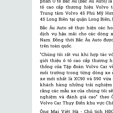
phần Ô tô Bắc Âu (Bắc Âu Auto) 
tô cao cấp thương hiệu Volvo t
Trung tâm Volvo 4S Phú Mỹ Hưn
4S Long Biên tại quận Long Biên,
Bắc Âu Auto sẽ thực hiện các h
dịch vụ hậu mãi cho các dòng xe
Nam. Đồng thời Bắc Âu Auto được
trên toàn quốc.
"Chúng tôi rất vui khi hợp tác v
giới thiệu ô tô cao cấp thương 
thống của Tập đoàn Volvo Car về
môi trường trong từng dòng xe 
xe mới nhất là XC90 và S90 vừa 
khách hàng những trải nghiệm kh
rằng các mẫu xe của chúng tôi s
nghiệm và đánh giá cao” theo 
Volvo Car Thụy Điển khu vực Ch
Ông Mai Việt Hà - Chủ tịch HĐQ