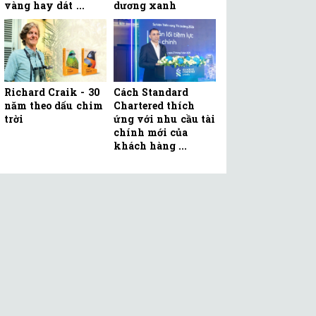
vàng hay dát ...
dương xanh
Richard Craik - 30
Cách Standard
năm theo dấu chim
Chartered thích
trời
ứng với nhu cầu tài
chính mới của
khách hàng ...