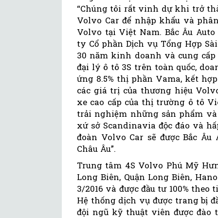
“Chúng tôi rất vinh dự khi trở 
Volvo Car để nhập khẩu và phân 
Volvo tại Việt Nam. Bắc Âu Auto
ty Cổ phần Dịch vụ Tổng Hợp Sài
30 năm kinh doanh và cung cấp d
đại lý ô tô 3S trên toàn quốc, do
ứng 8.5% thị phần Vama, kết hợp
các giá trị của thương hiệu Vol
xe cao cấp của thị trường ô tô
trải nghiệm những sản phẩm và d
xứ sở Scandinavia độc đáo và hấp
đoàn Volvo Car sẽ được Bắc Âu 
Châu Âu”.
Trung tâm 4S Volvo Phú Mỹ Hưn
Long Biên, Quận Long Biên, Hano
3/2016 và được đầu tư 100% theo 
Hệ thống dịch vụ được trang bị đ
đội ngũ kỹ thuật viên được đào 