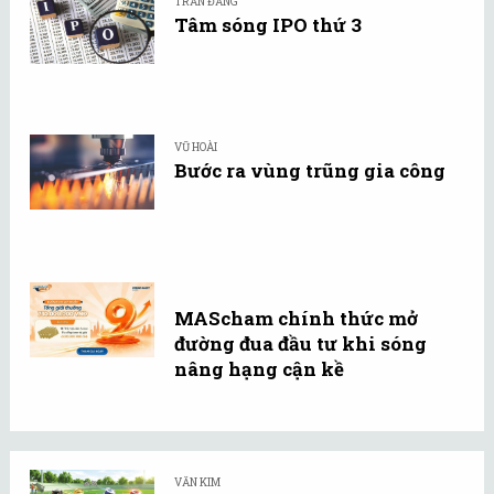
TRẦN ĐĂNG
Tâm sóng IPO thứ 3
VŨ HOÀI
Bước ra vùng trũng gia công
MAScham chính thức mở
đường đua đầu tư khi sóng
nâng hạng cận kề
VĂN KIM