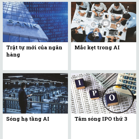
Trật tự mới của ngân
Mắc kẹt trong AI
hàng
Sóng hạ tầng AI
Tâm sóng IPO thứ 3