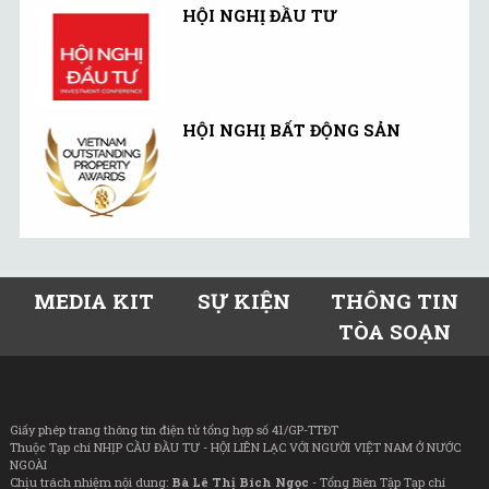
HỘI NGHỊ ĐẦU TƯ
HỘI NGHỊ BẤT ĐỘNG SẢN
MEDIA KIT
SỰ KIỆN
THÔNG TIN
TÒA SOẠN
Giấy phép trang thông tin điện tử tổng hợp số 41/GP-TTĐT
Thuộc Tạp chí NHỊP CẦU ĐẦU TƯ - HỘI LIÊN LẠC VỚI NGƯỜI VIỆT NAM Ở NƯỚC
NGOÀI
Chịu trách nhiệm nội dung:
Bà Lê Thị Bích Ngọc
- Tổng Biên Tập Tạp chí