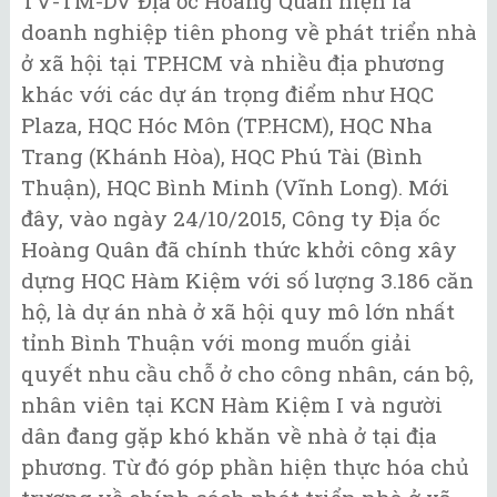
TV-TM-DV Địa ốc Hoàng Quân hiện là
doanh nghiệp tiên phong về phát triển nhà
ở xã hội tại TP.HCM và nhiều địa phương
khác với các dự án trọng điểm như HQC
Plaza, HQC Hóc Môn (TP.HCM), HQC Nha
Trang (Khánh Hòa), HQC Phú Tài (Bình
Thuận), HQC Bình Minh (Vĩnh Long). Mới
đây, vào ngày 24/10/2015, Công ty Địa ốc
Hoàng Quân đã chính thức khởi công xây
dựng HQC Hàm Kiệm với số lượng 3.186 căn
hộ, là dự án nhà ở xã hội quy mô lớn nhất
tỉnh Bình Thuận với mong muốn giải
quyết nhu cầu chỗ ở cho công nhân, cán bộ,
nhân viên tại KCN Hàm Kiệm I và người
dân đang gặp khó khăn về nhà ở tại địa
phương. Từ đó góp phần hiện thực hóa chủ