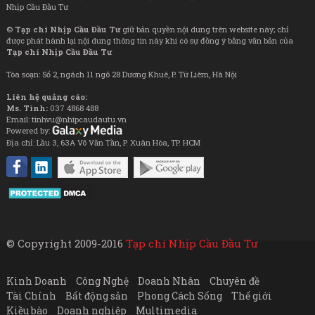
Nhịp Cầu Đầu Tư
©
Tạp chí Nhịp Cầu Đầu Tư
giữ bản quyền nội dung trên website này; chỉ
được phát hành lại nội dung thông tin này khi có sự đồng ý bằng văn bản của
Tạp chí Nhịp Cầu Đầu Tư
Tòa soạn: Số 2, ngách 11 ngõ 28 Dương Khuê, P. Từ Liêm, Hà Nội
Liên hệ quảng cáo:
Ms. Tình:
037 4868 488
Email: tinhvu@nhipcaudautu.vn
Powered by:
Địa chỉ: Lầu 3, 63A Võ Văn Tần, P. Xuân Hòa, TP. HCM
© Copyright 2009-2016
Tạp chí Nhịp Cầu Đầu Tư
Kinh Doanh
Công Nghệ
Doanh Nhân
Chuyên đề
Tài Chính
Bất động sản
Phong Cách Sống
Thế giới
Kiều bào
Doanh nghiệp
Multimedia