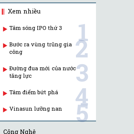
Xem nhiều
1
Tâm sóng IPO thứ 3
2
Bước ra vùng trũng gia
công
3
Đường đua mới của nước
tăng lực
4
Tâm điểm bứt phá
5
Vinasun lưỡng nan
Công Nghệ