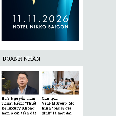
DOANH NHÂN
KTS Nguyễn Thái
Chủ tịch
Thuật Hiền: “Thiết
VinFMGroup: Mô
kế luxury không
hình "bác sĩ gia
nằm ở cái trần dát
đình" là một đại