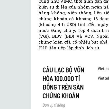
Cũng như VIMC, thời gian gần đâ
kiến sự đi lên của nhóm ngân h
hàng không, viễn thông, liên ti
chứng khoán có khoảng 18 doanh
(khoảng 4 tỉ USD) tính đến ngày
nước. Đáng chú ý, Top 4 doanh n
(VGI), BIDV (BID) và ACV. Ngo
chứng kiến giá cổ phiếu bứt phá
PHP liên tiếp lập đỉnh lịch sử.