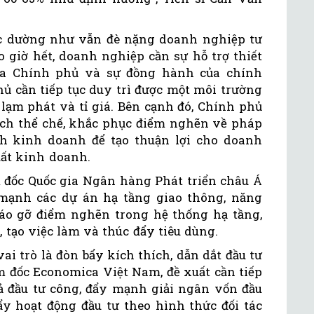
ức dường như vẫn đè nặng doanh nghiệp tư
o giờ hết, doanh nghiệp cần sự hỗ trợ thiết
của Chính phủ và sự đồng hành của chính
ủ cần tiếp tục duy trì được một môi trường
 lạm phát và tỉ giá. Bên cạnh đó, Chính phủ
cách thể chế, khắc phục điểm nghẽn về pháp
ịnh kinh doanh để tạo thuận lợi cho doanh
ất kinh doanh.
đốc Quốc gia Ngân hàng Phát triển châu Á
 mạnh các dự án hạ tầng giao thông, năng
áo gỡ điểm nghẽn trong hệ thống hạ tầng,
 tạo việc làm và thúc đẩy tiêu dùng.
i trò là đòn bẩy kích thích, dẫn dắt đầu tư
ám đốc Economica Việt Nam, đề xuất cần tiếp
uả đầu tư công, đẩy mạnh giải ngân vốn đầu
ẩy hoạt động đầu tư theo hình thức đối tác