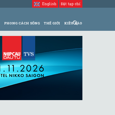
English
Đặt tạp chí
N
PHONG CÁCH SỐNG
THẾ GIỚI
KIỀU BÀO