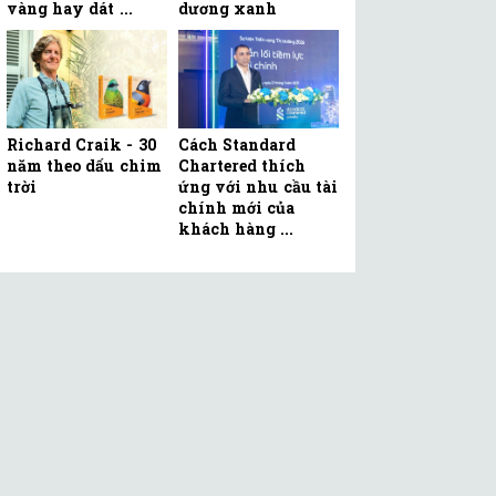
vàng hay dát ...
dương xanh
Richard Craik - 30
Cách Standard
năm theo dấu chim
Chartered thích
trời
ứng với nhu cầu tài
chính mới của
khách hàng ...