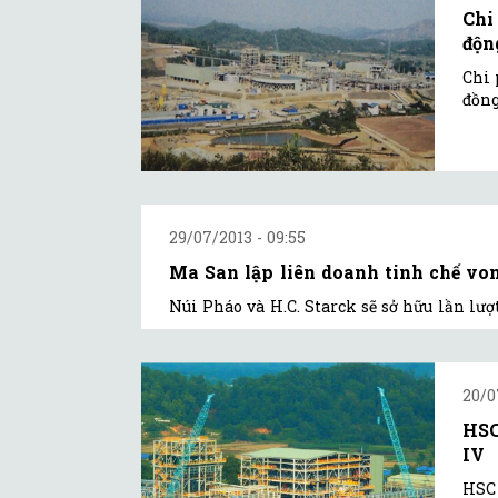
Chi
độn
Chi 
đồng
29/07/2013 - 09:55
Ma San lập liên doanh tinh chế von
Núi Pháo và H.C. Starck sẽ sở hữu lần lư
20/0
HSC
IV
HSC 