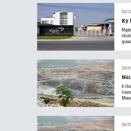
02/1
Kỳ 
Ngày
chứn
quan
29/0
Núi
6 th
lượn
Mas
26/0