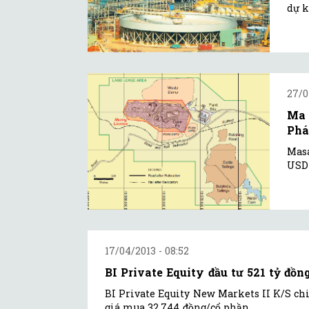
dự k
27/0
Ma 
Phá
Masa
USD 
17/04/2013 - 08:52
BI Private Equity đầu tư 521 tỷ đồ
BI Private Equity New Markets II K/S ch
giá mua 32.744 đồng/cổ phần.