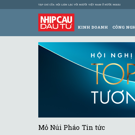
TẠP CHÍ CỦA HỘI LIÊN LẠC VỚI NGƯỜI VIỆT NAM Ở NƯỚC NGOÀI
KINH DOANH
CÔNG NG
Mỏ Núi Pháo Tin tức