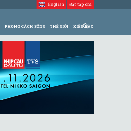
English
Đặt tạp chí
N
PHONG CÁCH SỐNG
THẾ GIỚI
KIỀU BÀO