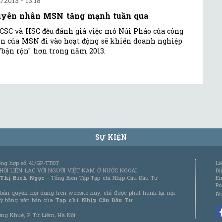
/2013 - 13:18
yên nhân MSN tăng mạnh tuần qua
CSC và HSC đều đánh giá việc mỏ Núi Pháo của công
on của MSN đi vào hoạt động sẽ khiến doanh nghiệp
"bận rộn" hơn trong năm 2013.
SỰ KIỆN
tổng hợp số 41/GP-TTĐT
Li
 HỘI LIÊN LẠC VỚI NGƯỜI VIỆT NAM Ở NƯỚC NGOÀI
Đi
 Thị Bích Ngọc
- Tổng Biên Tập Tạp chí Nhịp Cầu Đầu Tư
Em
Po
bản quyền nội dung trên website này; chỉ được phát hành lại nội
Đị
 ý bằng văn bản của
Tạp chí Nhịp Cầu Đầu Tư
ơng Khuê, P. Từ Liêm, Hà Nội