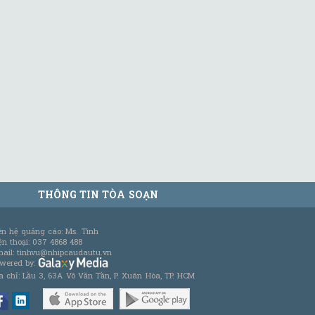
THÔNG TIN TÒA SOẠN
ên hệ quảng cáo: Ms. Tình
ện thoại: 037 4868 488
ail: tinhvu@nhipcaudautu.vn
wered by:
a chỉ: Lầu 3, 63A Võ Văn Tần, P. Xuân Hòa, TP. HCM