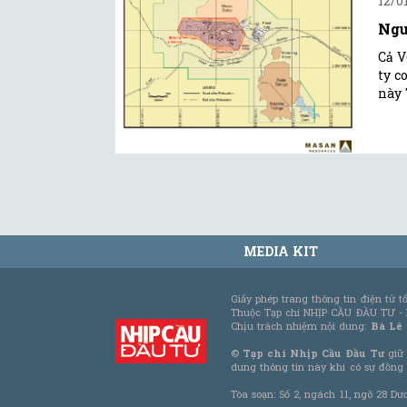
12/01
Ngu
Cả V
ty c
này 
MEDIA KIT
Giấy phép trang thông tin điện tử 
Thuộc Tạp chí NHỊP CẦU ĐẦU TƯ -
Chịu trách nhiệm nội dung:
Bà Lê
©
Tạp chí Nhịp Cầu Đầu Tư
giữ 
dung thông tin này khi có sự đồng
Tòa soạn: Số 2, ngách 11, ngõ 28 Dư