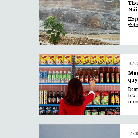
Tha
Núi
Hoạt
thán
16/0
Mas
quý
Doan
lượt
mục 
14/0