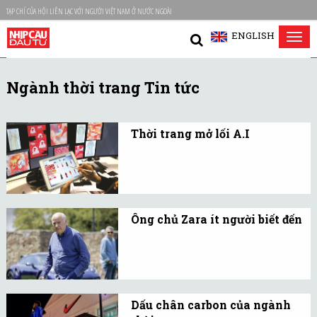
TẠP CHÍ CỦA HỘI LIÊN LẠC VỚI NGƯỜI VIỆT NAM Ở NƯỚC NGOÀI
ENGLISH
Tog
nav
Ngành thời trang Tin tức
Thời trang mở lối A.I
Công nghệ có thể thay
đổi được nghịch lý tại
quốc gia xuất khẩu dệt
may hàng đầu?
Ông chủ Zara ít người biết đến
Ông Amancio Ortega,
người sáng lập Zara, là
biểu tượng của sự thành
công trong ngành thời
Dấu chân carbon của ngành