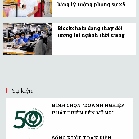
bằng lý tưởng phụng sự xã ...
Người sáng lập GUMAC
đã tạo được nhiều kỳ tích
Blockchain đang thay đổi
đặc biệt trong ngành thời
tương lai ngành thời trang
trang Việt Nam.
Truy xuất nguồn gốc
bằng Blockchain là giải
pháp hứa hẹn thay đổi
diện mạo của ngành công
nghiệp thời trang trong
tương lai gần
Sự kiện
BÌNH CHỌN "DOANH NGHIỆP
PHÁT TRIỂN BỀN VỮNG"
SỐNG KHỎE TOÀN DIỆN