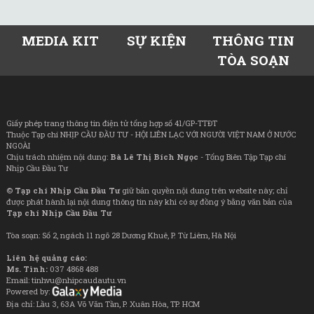
MEDIA KIT
SỰ KIỆN
THÔNG TIN
TÒA SOẠN
Giấy phép trang thông tin điện tử tổng hợp số 41/GP-TTĐT
Thuộc Tạp chí NHỊP CẦU ĐẦU TƯ - HỘI LIÊN LẠC VỚI NGƯỜI VIỆT NAM Ở NƯỚC
NGOÀI
Chịu trách nhiệm nội dung:
Bà Lê Thị Bích Ngọc
- Tổng Biên Tập Tạp chí
Nhịp Cầu Đầu Tư
©
Tạp chí Nhịp Cầu Đầu Tư
giữ bản quyền nội dung trên website này; chỉ
được phát hành lại nội dung thông tin này khi có sự đồng ý bằng văn bản của
Tạp chí Nhịp Cầu Đầu Tư
Tòa soạn: Số 2, ngách 11 ngõ 28 Dương Khuê, P. Từ Liêm, Hà Nội
Liên hệ quảng cáo:
Ms. Tình:
037 4868 488
Email: tinhvu@nhipcaudautu.vn
Powered by:
Địa chỉ: Lầu 3, 63A Võ Văn Tần, P. Xuân Hòa, TP. HCM