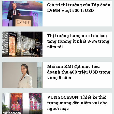
Giá trị thị trường của Tập đoàn
quyết, sự sáng tạo đương
LVMH vượt 500 tỉ USD
đại của ngành thời trang
Vốn hóa thị trường của
Pháp và tầm ảnh hưởng
Tập đoàn LVMH vượt 500
đối với thời trang Việt
tỉ USD bất chấp nhiều mối
Nam.
Thị trường hàng xa xỉ dự báo
lo ngại về suy thoái kinh
tăng trưởng ít nhất 3-8% trong
tế toàn cầu.
năm tới
Thị trường hàng xa xỉ cá
nhân được dự báo sẽ tăng
Maison RMI đặt mục tiêu
trưởng ít nhất ​​3 - 8%
doanh thu 400 triệu USD trong
trong năm 2023, ngay cả
vòng 5 năm
khi điều kiện kinh tế
Maison RMI, một trong
toàn cầu suy thoái.
những nhà bán lẻ thời
VUNGOC&SON: Thiết kế thời
trang hàng hiệu hàng
trang mang đến niềm vui cho
đầu tại Việt Nam, đặt
người mặc
cược vào sự trải nghiệm