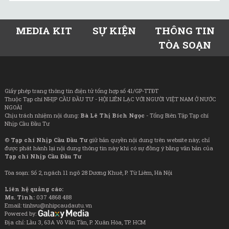
MEDIA KIT
SỰ KIỆN
THÔNG TIN
TÒA SOẠN
Giấy phép trang thông tin điện tử tổng hợp số 41/GP-TTĐT
Thuộc Tạp chí NHỊP CẦU ĐẦU TƯ - HỘI LIÊN LẠC VỚI NGƯỜI VIỆT NAM Ở NƯỚC
NGOÀI
Chịu trách nhiệm nội dung:
Bà Lê Thị Bích Ngọc
- Tổng Biên Tập Tạp chí
Nhịp Cầu Đầu Tư
©
Tạp chí Nhịp Cầu Đầu Tư
giữ bản quyền nội dung trên website này; chỉ
được phát hành lại nội dung thông tin này khi có sự đồng ý bằng văn bản của
Tạp chí Nhịp Cầu Đầu Tư
Tòa soạn: Số 2, ngách 11 ngõ 28 Dương Khuê, P. Từ Liêm, Hà Nội
Liên hệ quảng cáo:
Ms. Tình:
037 4868 488
Email: tinhvu@nhipcaudautu.vn
Powered by:
Địa chỉ: Lầu 3, 63A Võ Văn Tần, P. Xuân Hòa, TP. HCM