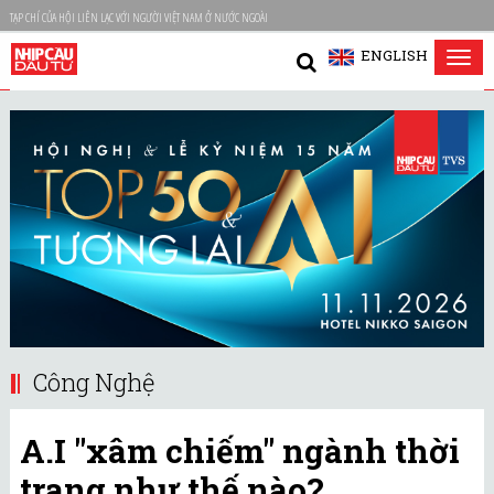
TẠP CHÍ CỦA HỘI LIÊN LẠC VỚI NGƯỜI VIỆT NAM Ở NƯỚC NGOÀI
ENGLISH
Tog
nav
Công Nghệ
A.I "xâm chiếm" ngành thời
trang như thế nào?