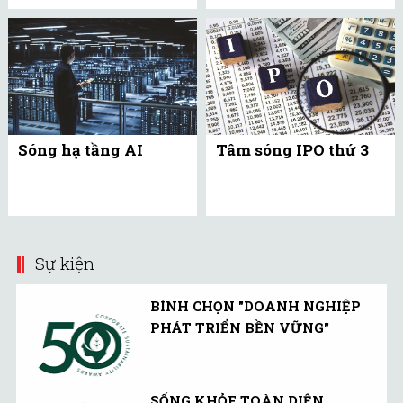
Sóng hạ tầng AI
Tâm sóng IPO thứ 3
Sự kiện
BÌNH CHỌN "DOANH NGHIỆP
PHÁT TRIỂN BỀN VỮNG"
SỐNG KHỎE TOÀN DIỆN