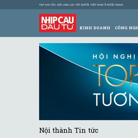
TẠP CHÍ CỦA HỘI LIÊN LẠC VỚI NGƯỜI VIỆT NAM Ở NƯỚC NGOÀI
KINH DOANH
CÔNG NG
Nội thành Tin tức