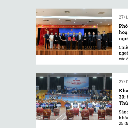
27/1
Phố
hoạ
ngư
Chiề
ngoà
các 
27/1
Kha
30:
Thủ 
Sáng
khỏe
25 đ