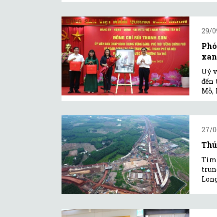
29/0
Phó
xanh
Uỷ v
đến 
Mỗ, 
27/0
Thú
Tìm 
trun
Lon