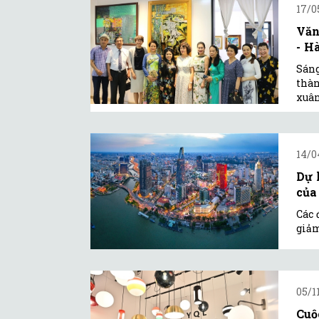
17/0
Văn
- H
Sáng
thàn
xuân
14/0
Dự 
của
Các 
giảm
05/1
Cuộ