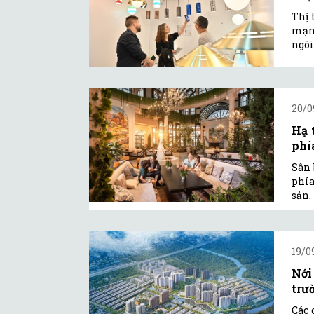
Thị 
mạnh
ngôi
20/0
Hạ 
phí
Sân 
phía
sản.
19/0
Nới
trư
Các 