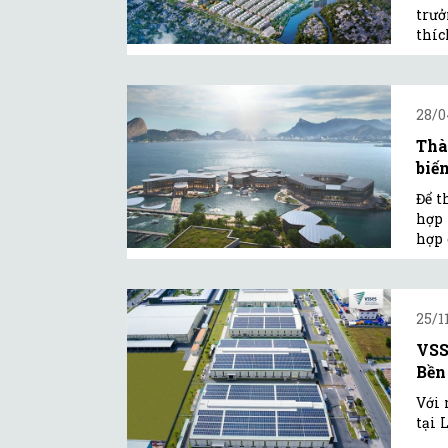
trưở
thíc
28/0
Thà
biế
Để t
hợp 
hợp 
25/1
VSS
Bền
Với 
tại 