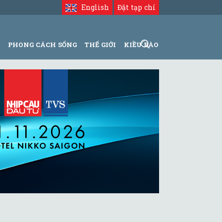
English
Đặt tạp chí
N
PHONG CÁCH SỐNG
THẾ GIỚI
KIỀU BÀO