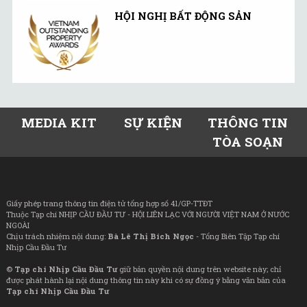
HỘI NGHỊ BẤT ĐỘNG SẢN
MEDIA KIT
SỰ KIỆN
THÔNG TIN
TÒA SOẠN
Giấy phép trang thông tin điện tử tổng hợp số 41/GP-TTĐT
Thuộc Tạp chí NHỊP CẦU ĐẦU TƯ - HỘI LIÊN LẠC VỚI NGƯỜI VIỆT NAM Ở NƯỚC
NGOÀI
Chịu trách nhiệm nội dung:
Bà Lê Thị Bích Ngọc
- Tổng Biên Tập Tạp chí
Nhịp Cầu Đầu Tư
©
Tạp chí Nhịp Cầu Đầu Tư
giữ bản quyền nội dung trên website này; chỉ
được phát hành lại nội dung thông tin này khi có sự đồng ý bằng văn bản của
Tạp chí Nhịp Cầu Đầu Tư