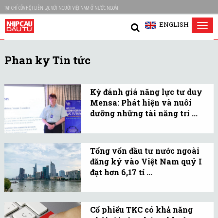
TẠP CHÍ CỦA HỘI LIÊN LẠC VỚI NGƯỜI VIỆT NAM Ở NƯỚC NGOÀI
ENGLISH
Tog
nav
Phan ky Tin tức
Kỳ đánh giá năng lực tư duy
Mensa: Phát hiện và nuôi
dưỡng những tài năng trí ...
Lần đầu tại Việt Nam, kỳ
đánh giá năng lực tư duy
Tổng vốn đầu tư nước ngoài
Mensa được tổ chức, đánh
đăng ký vào Việt Nam quý I
dấu bước tiến trong hành
đạt hơn 6,17 tỉ ...
trình phát hiện, nuôi
Tính đến 20/3/2024, tổng
dưỡng tài năng trí tuệ
vốn đăng ký cấp mới,
Việt.
Cổ phiếu TKC có khả năng
điều chỉnh và góp vốn