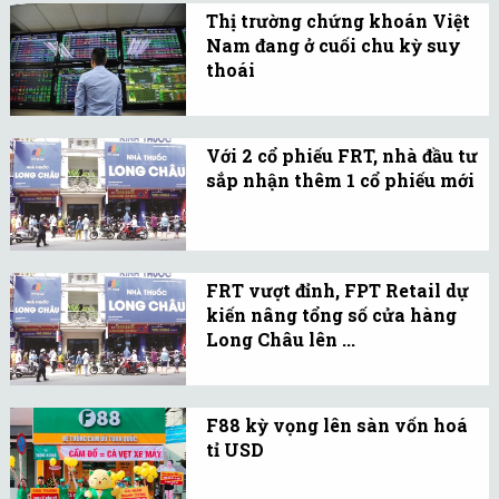
Việt Nam và SAP Việt
hình tại quê nhà TP.HCM.
Thị trường chứng khoán Việt
Nam tổ chức “Lễ Ký Kết
Nam đang ở cuối chu kỳ suy
Hợp Đồng và Khởi Động
thoái
Dự Án SAP”.
Đó là nhận định của Công
ty Chứng khoán VNDirect
Với 2 cổ phiếu FRT, nhà đầu tư
trong báo cáo chiến lược
sắp nhận thêm 1 cổ phiếu mới
được công bố mới đây.
Công ty Cổ phần Bán lẻ
Kỹ thuật số FPT (FPT
Retail, mã FRT) vừa
FRT vượt đỉnh, FPT Retail dự
thông báo phát hành cổ
kiến nâng tổng số cửa hàng
phiếu để chia cổ tức.
Long Châu lên ...
Cổ phiếu của Công ty Cổ
phần Bán lẻ Kỹ thuật số
F88 kỳ vọng lên sàn vốn hoá
FPT (FPT Retail, FRT) liên
tỉ USD
tục dậy sóng trên thị
Có thể, Công ty cổ phần
trường.