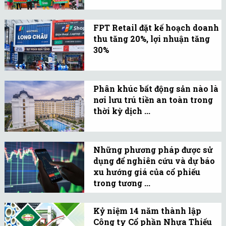
Kinh doanh F88 (sở hữu
chuỗi cầm đồ F88) sẽ lên
FPT Retail đặt kế hoạch doanh
sàn HoSE vào năm 2024
thu tăng 20%, lợi nhuận tăng
với vốn hóa thị trường 1
30%
tỉ USD.
Công ty Cổ phần Bán lẻ
Kỹ thuật số FPT vừa công
Phân khúc bất động sản nào là
bố kế hoạch kinh doanh
nơi lưu trú tiền an toàn trong
năm 2022, dự kiến trình
thời kỳ dịch ...
ĐHCĐ thường niên năm
Căn hộ du lịch, nghỉ
2022 trong tháng 4 tới.
dưỡng được giới đầu tư
Những phương pháp được sử
nhận định là nơi lưu trú
dụng để nghiên cứu và dự báo
tiền đầu tư an toàn số 1
xu hướng giá của cổ phiếu
thời kỳ dịch bệnh còn
trong tương ...
diễn biến khó lường.
Phân tích cơ bản và phân
tích kỹ thuật được sử
Kỷ niệm 14 năm thành lập
Công ty Cổ phần Nhựa Thiếu
dụng để nghiên cứu và