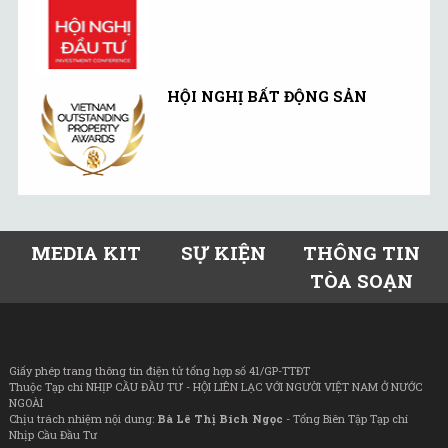
HỘI NGHỊ BẤT ĐỘNG SẢN
MEDIA KIT
SỰ KIỆN
THÔNG TIN
TÒA SOẠN
Giấy phép trang thông tin điện tử tổng hợp số 41/GP-TTĐT
Thuộc Tạp chí NHỊP CẦU ĐẦU TƯ - HỘI LIÊN LẠC VỚI NGƯỜI VIỆT NAM Ở NƯỚC
NGOÀI
Chịu trách nhiệm nội dung:
Bà Lê Thị Bích Ngọc
- Tổng Biên Tập Tạp chí
Nhịp Cầu Đầu Tư