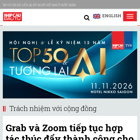
TẠP CHÍ CỦA HỘI LIÊN LẠC VỚI NGƯỜI VIỆT NAM Ở NƯỚC NGOÀI
ENGLISH
Tog
nav
Trách nhiệm với cộng đồng
Grab và Zoom tiếp tục hợp
tác thúc đẩy thành công cho