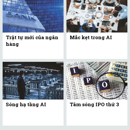
Trật tự mới của ngân
Mắc kẹt trong AI
hàng
Sóng hạ tầng AI
Tâm sóng IPO thứ 3