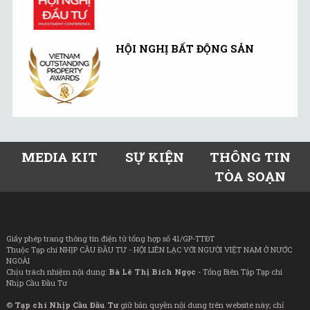
HỘI NGHỊ BẤT ĐỘNG SẢN
MEDIA KIT
SỰ KIỆN
THÔNG TIN
TÒA SOẠN
Giấy phép trang thông tin điện tử tổng hợp số 41/GP-TTĐT
Thuộc Tạp chí NHỊP CẦU ĐẦU TƯ - HỘI LIÊN LẠC VỚI NGƯỜI VIỆT NAM Ở NƯỚC
NGOÀI
Chịu trách nhiệm nội dung:
Bà Lê Thị Bích Ngọc
- Tổng Biên Tập Tạp chí
Nhịp Cầu Đầu Tư
©
Tạp chí Nhịp Cầu Đầu Tư
giữ bản quyền nội dung trên website này; chỉ