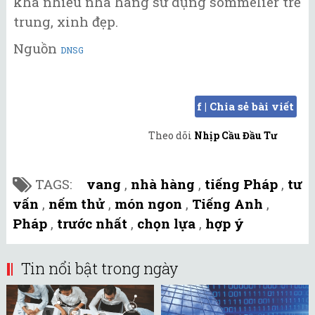
khá nhiều nhà hàng sử dụng sommelier trẻ
trung, xinh đẹp.
Nguồn
DNSG
f | Chia sẻ bài viết
Theo dõi
Nhịp Cầu Đầu Tư
TAGS:
vang
,
nhà hàng
,
tiếng Pháp
,
tư
vấn
,
nếm thử
,
món ngon
,
Tiếng Anh
,
Pháp
,
trước nhất
,
chọn lựa
,
hợp ý
Tin nổi bật trong ngày