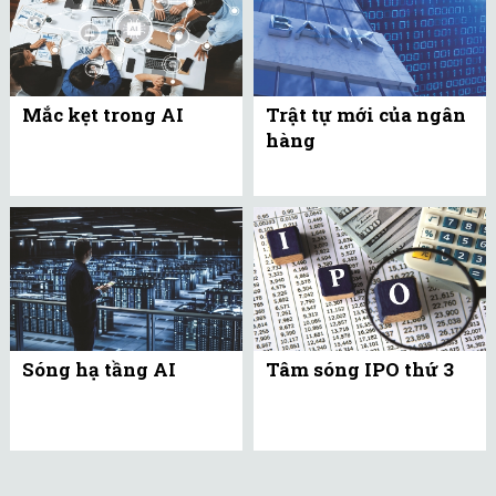
Mắc kẹt trong AI
Trật tự mới của ngân
hàng
Sóng hạ tầng AI
Tâm sóng IPO thứ 3