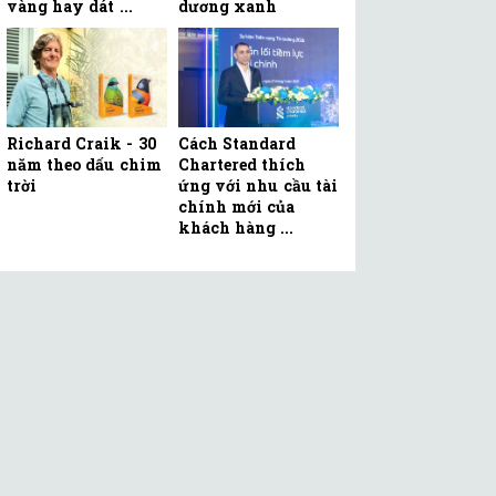
vàng hay dát ...
dương xanh
Richard Craik - 30
Cách Standard
năm theo dấu chim
Chartered thích
trời
ứng với nhu cầu tài
chính mới của
khách hàng ...