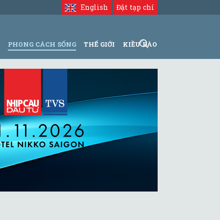
English
Đặt tạp chí
N
PHONG CÁCH SỐNG
THẾ GIỚI
KIỀU BÀO