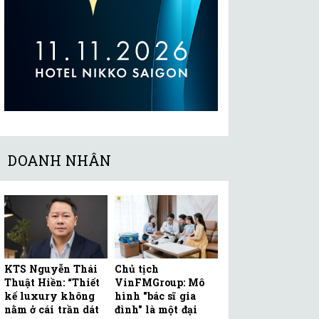
DOANH NHÂN
KTS Nguyễn Thái
Chủ tịch
Thuật Hiền: “Thiết
VinFMGroup: Mô
kế luxury không
hình "bác sĩ gia
nằm ở cái trần dát
đình" là một đại