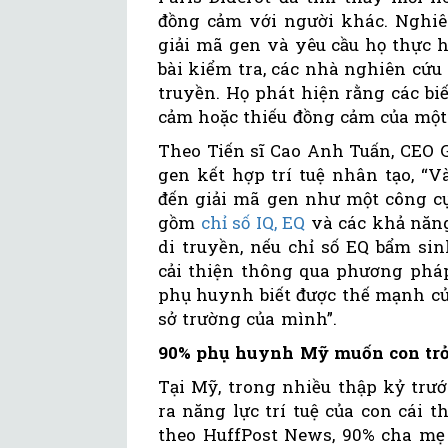
đồng cảm với người khác. Nghiên
giải mã gen và yêu cầu họ thực h
bài kiểm tra, các nhà nghiên cứu 
truyền. Họ phát hiện rằng các b
cảm hoặc thiếu đồng cảm của một
Theo Tiến sĩ Cao Anh Tuấn, CEO 
gen kết hợp trí tuệ nhân tạo, “
đến giải mã gen như một công cụ 
gồm
chỉ số IQ, EQ
và các khả năng
di truyền, nếu chỉ số EQ bẩm si
cải thiện thông qua phương pháp
phụ huynh biết được thế mạnh của
sở trường của mình”.
90% phụ huynh Mỹ muốn con trở
Tại Mỹ, trong nhiều thập kỷ trư
ra năng lực trí tuệ của con cái 
theo HuffPost News, 90% cha mẹ