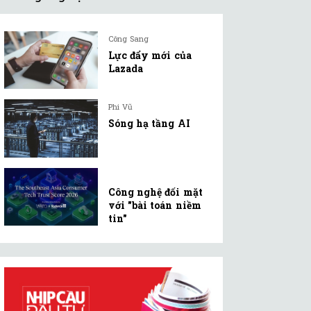
Công Sang
Lực đẩy mới của
Lazada
Phi Vũ
Sóng hạ tầng AI
Công nghệ đối mặt
với "bài toán niềm
tin"