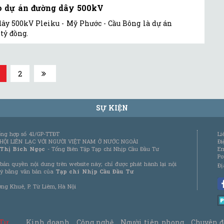
ho dự án đường dây 500kV
dây 500kV Pleiku - Mỹ Phước - Cầu Bông là dự án
tỷ đồng.
2
SỰ KIỆN
tổng hợp số 41/GP-TTĐT
Li
 HỘI LIÊN LẠC VỚI NGƯỜI VIỆT NAM Ở NƯỚC NGOÀI
Đi
 Thị Bích Ngọc
- Tổng Biên Tập Tạp chí Nhịp Cầu Đầu Tư
Em
Po
bản quyền nội dung trên website này; chỉ được phát hành lại nội
Đị
 ý bằng văn bản của
Tạp chí Nhịp Cầu Đầu Tư
ơng Khuê, P. Từ Liêm, Hà Nội
 Tư
Kinh doanh
Công nghệ
Người tiên phong
Chuyên đ