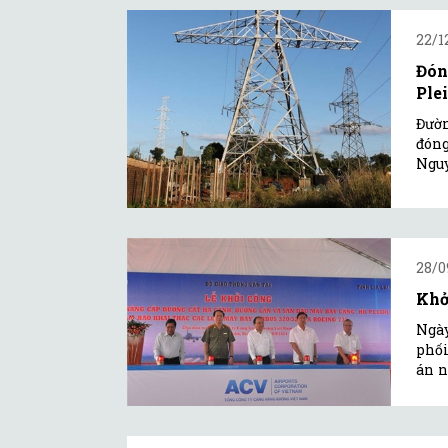
22/1
Đón
Ple
Đườn
đóng
Ngu
28/0
Khở
Ngày
phối
án n