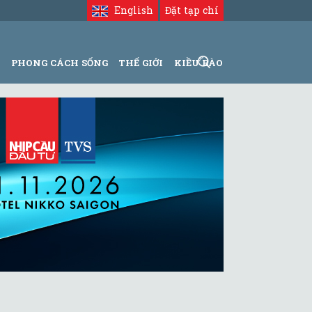
English
Đặt tạp chí
N
PHONG CÁCH SỐNG
THẾ GIỚI
KIỀU BÀO