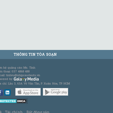
THÔNG TIN TÒA SOẠN
ên hệ quảng cáo: Ms. Tình
ện thoại: 037 4868 488
ail: tinhvu@nhipcaudautu.vn
wered by:
a chỉ: Lầu 3, 63A Võ Văn Tần, P. Xuân Hòa, TP. HCM
ề
Tài chính
Bất động sản