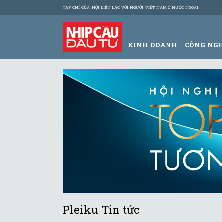
TẠP CHÍ CỦA HỘI LIÊN LẠC VỚI NGƯỜI VIỆT NAM Ở NƯỚC NGOÀI
KINH DOANH
CÔNG NG
Pleiku Tin tức