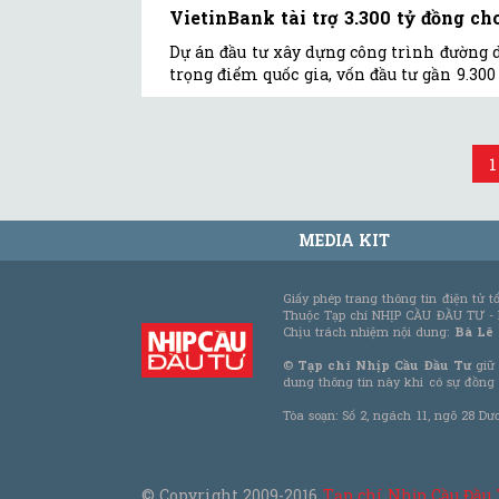
VietinBank tài trợ 3.300 tỷ đồng c
Dự án đầu tư xây dựng công trình đường 
trọng điểm quốc gia, vốn đầu tư gần 9.300 
1
MEDIA KIT
Giấy phép trang thông tin điện tử 
Thuộc Tạp chí NHỊP CẦU ĐẦU TƯ -
Chịu trách nhiệm nội dung:
Bà Lê
©
Tạp chí Nhịp Cầu Đầu Tư
giữ 
dung thông tin này khi có sự đồng
Tòa soạn: Số 2, ngách 11, ngõ 28 Dư
© Copyright 2009-2016
Tạp chí Nhịp Cầu Đầu