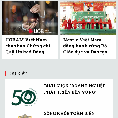
UOBAM Việt Nam
Nestlé Việt Nam
chào bán Chứng chỉ
đồng hành cùng Bộ
Quỹ United Dòng
Giáo dục và Đào tạo
Tiền Linh Hoạt
triển khai mô hình
(UMMF) ra công ...
bể bơi học đường tại
Bắc ...
Sự kiện
BÌNH CHỌN "DOANH NGHIỆP
PHÁT TRIỂN BỀN VỮNG"
SỐNG KHỎE TOÀN DIỆN