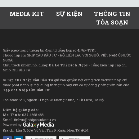
MEDIA KIT
SỰ KIỆN
THÔNG TIN
TÒA SOẠN
Giấy phép trang thông tin điện tử tổng hợp số 41/GP-TTĐT
Thuộc Tạp chí NHỊP CẦU ĐẦU TƯ - HỘI LIÊN LẠC VỚI NGƯỜI VIỆT NAM Ở NƯỚC
NGOÀI
Chịu trách nhiệm nội dung:
Bà Lê Thị Bích Ngọc
- Tổng Biên Tập Tạp chí
Nhịp Cầu Đầu Tư
©
Tạp chí Nhịp Cầu Đầu Tư
giữ bản quyền nội dung trên website này; chỉ
được phát hành lại nội dung thông tin này khi có sự đồng ý bằng văn bản của
Tạp chí Nhịp Cầu Đầu Tư
Tòa soạn: Số 2, ngách 11 ngõ 28 Dương Khuê, P. Từ Liêm, Hà Nội
Liên hệ quảng cáo:
Ms. Tình:
037 4868 488
Email: tinhvu@nhipcaudautu.vn
Powered by:
Địa chỉ: Lầu 3, 63A Võ Văn Tần, P. Xuân Hòa, TP. HCM