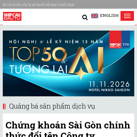
TẠP CHÍ CỦA HỘI LIÊN LẠC VỚI NGƯỜI VIỆT NAM Ở NƯỚC NGOÀI
ENGLISH
Tog
nav
Quảng bá sản phẩm dịch vụ
Chứng khoán Sài Gòn chính
thức đổi tên Công ty