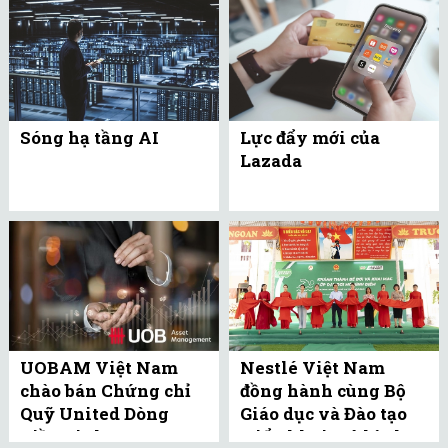
Sóng hạ tầng AI
Lực đẩy mới của
Lazada
UOBAM Việt Nam
Nestlé Việt Nam
chào bán Chứng chỉ
đồng hành cùng Bộ
Quỹ United Dòng
Giáo dục và Đào tạo
Tiền Linh Hoạt
triển khai mô hình