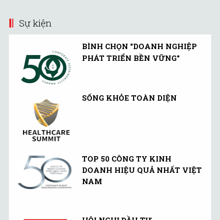
(UMMF) ra công ...
bể bơi học đường tại
Bắc ...
Sự kiện
BÌNH CHỌN "DOANH NGHIỆP
PHÁT TRIỂN BỀN VỮNG"
SỐNG KHỎE TOÀN DIỆN
TOP 50 CÔNG TY KINH
DOANH HIỆU QUẢ NHẤT VIỆT
NAM
HỘI NGHỊ ĐẦU TƯ