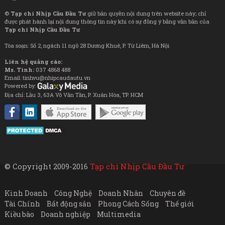
©
Tạp chí Nhịp Cầu Đầu Tư
giữ bản quyền nội dung trên website này; chỉ
được phát hành lại nội dung thông tin này khi có sự đồng ý bằng văn bản của
Tạp chí Nhịp Cầu Đầu Tư
Tòa soạn: Số 2, ngách 11 ngõ 28 Dương Khuê, P. Từ Liêm, Hà Nội
Liên hệ quảng cáo:
Ms. Tình:
037 4868 488
Email: tinhvu@nhipcaudautu.vn
Powered by:
Địa chỉ: Lầu 3, 63A Võ Văn Tần, P. Xuân Hòa, TP. HCM
© Copyright 2009-2016
Tạp chí Nhịp Cầu Đầu Tư
Kinh Doanh
Công Nghệ
Doanh Nhân
Chuyên đề
Tài Chính
Bất động sản
Phong Cách Sống
Thế giới
Kiều bào
Doanh nghiệp
Multimedia