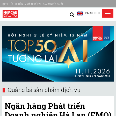
TẠP CHÍ CỦA HỘI LIÊN LẠC VỚI NGƯỜI VIỆT NAM Ở NƯỚC NGOÀI
ENGLISH
Tog
nav
Quảng bá sản phẩm dịch vụ
Ngân hàng Phát triển
Doanh nghiệp Hà Lan (FMO)