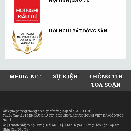
HỘI NGHỊ BẤT ĐỘNG SẢN
MEDIA KIT
SỰ KIỆN
THÔNG TIN
TÒA SOẠN
Giấy phép trang thông tin điện tử tổng hợp số 41/GP-TTĐT
Thuộc Tạp chí NHỊP CẦU ĐẦU TƯ - HỘI LIÊN LẠC VỚI NGƯỜI VIỆT NAM Ở NƯỚC
NGOÀI
Chịu trách nhiệm nội dung:
Bà Lê Thị Bích Ngọc
- Tổng Biên Tập Tạp chí
Nhịp Cầu Đầu Tư