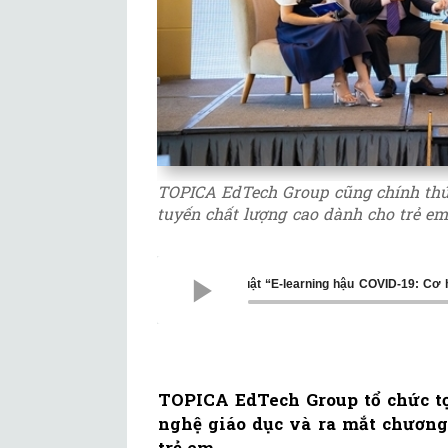
TOPICA EdTech Group cũng chính thức
tuyến chất lượng cao dành cho trẻ em
Tọa đàm học thuật “E-learning hậu COVID-19: Cơ
TOPICA EdTech Group tổ chức t
nghệ giáo dục và ra mắt chương
trẻ em.