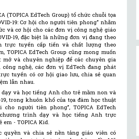
A (TOPICA EdTech Group) tổ chức chuỗi tọa
OVID-19: Cơ hội cho người tiên phong” nhằm
ức và cơ hội cho các đơn vị công nghệ giáo
VID-19, đặc biệt là những đơn vị đang theo
 trực tuyến cấp tiến và chất lượng theo
đàm, TOPICA EdTech Group cũng mong muốn
t mở và chuyên nghiệp để các chuyên gia
 công nghệ, các đơn vị EdTech đang phát
rực tuyến có cơ hội giao lưu, chia sẻ quan
iệm lẫn nhau.
 dạy và học tiếng Anh cho trẻ mầm non và
-19, trong khuôn khổ của tọa đàm học thuật
ội cho người tiên phong”, TOPICA EdTech
chương trình dạy và học tiếng Anh trực
ẻ em - TOPICA Kid.
 quyền và chia sẻ nền tảng giáo viên có