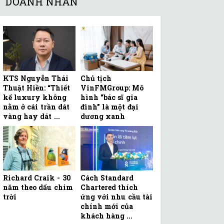
DOANH NHÂN
KTS Nguyễn Thái
Chủ tịch
Thuật Hiền: “Thiết
VinFMGroup: Mô
kế luxury không
hình "bác sĩ gia
nằm ở cái trần dát
đình" là một đại
vàng hay dát ...
dương xanh
Richard Craik - 30
Cách Standard
năm theo dấu chim
Chartered thích
trời
ứng với nhu cầu tài
chính mới của
khách hàng ...