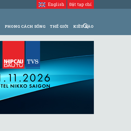
English
Đặt tạp chí
N
PHONG CÁCH SỐNG
THẾ GIỚI
KIỀU BÀO