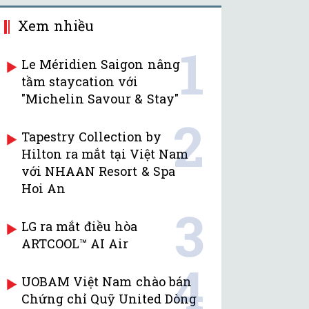
Xem nhiều
1
Le Méridien Saigon nâng
tầm staycation với
"Michelin Savour & Stay"
2
Tapestry Collection by
Hilton ra mắt tại Việt Nam
với NHAAN Resort & Spa
Hoi An
3
LG ra mắt điều hòa
ARTCOOL™ AI Air
4
UOBAM Việt Nam chào bán
Chứng chỉ Quỹ United Dòng