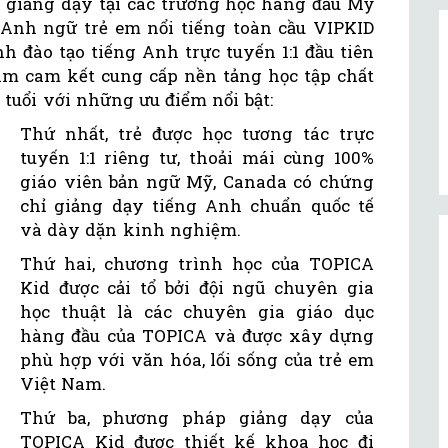
giảng dạy tại các trường học hàng đầu Mỹ
Anh ngữ trẻ em nổi tiếng toàn cầu VIPKID
h đào tạo tiếng Anh trực tuyến 1:1 đầu tiên
am cam kết cung cấp nền tảng học tập chất
 tuổi với những ưu điểm nổi bật:
Thứ nhất, trẻ được học tương tác trực
tuyến 1:1 riêng tư, thoải mái cùng 100%
giáo viên bản ngữ Mỹ, Canada có chứng
chỉ giảng dạy tiếng Anh chuẩn quốc tế
và dày dặn kinh nghiệm.
Thứ hai, chương trình học của TOPICA
Kid được cải tổ bởi đội ngũ chuyên gia
học thuật là các chuyên gia giáo dục
hàng đầu của TOPICA và được xây dựng
phù hợp với văn hóa, lối sống của trẻ em
Việt Nam.
Thứ ba, phương pháp giảng dạy của
TOPICA Kid được thiết kế khoa học đi