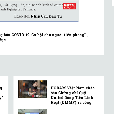
ư, Bất Động Sản, tin nhanh kinh tế chứng
oanh Nghiệp tại Fanpage.
Theo dõi
Nhịp Cầu Đầu Tư
ng hậu COVID-19: Cơ hội cho người tiên phong”
,
dục
g
UOBAM Việt Nam chào
bán Chứng chỉ Quỹ
y"
United Dòng Tiền Linh
Hoạt (UMMF) ra công ...