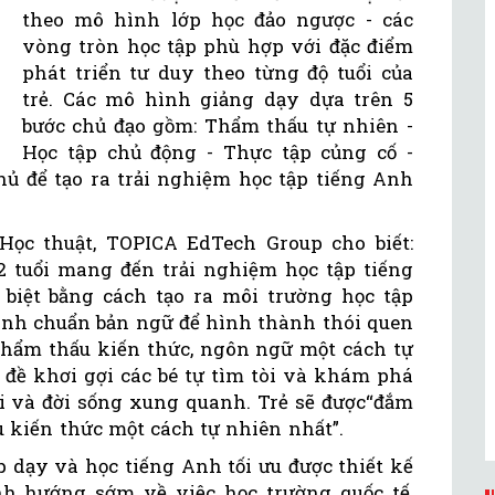
theo mô hình lớp học đảo ngược - các
vòng tròn học tập phù hợp với đặc điểm
phát triển tư duy theo từng độ tuổi của
trẻ. Các mô hình giảng dạy dựa trên 5
bước chủ đạo gồm: Thẩm thấu tự nhiên -
Học tập chủ động - Thực tập củng cố -
hủ để tạo ra trải nghiệm học tập tiếng Anh
ọc thuật, TOPICA EdTech Group cho biết:
2 tuổi mang đến trải nghiệm học tập tiếng
biệt bằng cách tạo ra môi trường học tập
Anh chuẩn bản ngữ để hình thành thói quen
hẩm thấu kiến thức, ngôn ngữ một cách tự
 đề khơi gợi các bé tự tìm tòi và khám phá
 và đời sống xung quanh. Trẻ sẽ được“đắm
 kiến thức một cách tự nhiên nhất”.
p dạy và học tiếng Anh tối ưu được thiết kế
h hướng sớm về việc học trường quốc tế,