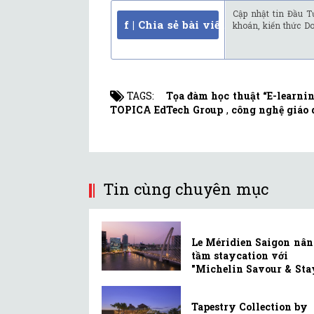
Cập nhật tin Đầu T
f | Chia sẻ bài viết
khoán, kiến thức D
TAGS:
Tọa đàm học thuật “E-learni
TOPICA EdTech Group
,
công nghệ giáo 
Tin cùng chuyên mục
Le Méridien Saigon nân
tầm staycation với
"Michelin Savour & Sta
Tapestry Collection by