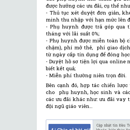
được hưởng các ưu đãi, cụ thể như
- Thủ tục xét duyệt đơn giản, k
minh thu nhập với hạn mức lên đ
- Phụ huynh được trả góp qua t
tháng với lãi suất 0%;
- Phụ huynh được miễn toàn bộ ch
chậm), phí mở thẻ, phí giao dịch
từ ngày cấp tín dụng để đóng học
- Duyệt hồ sơ tiện lợi qua online
biết kết quả;
- Miễn phí thường niên trọn đời.
Bên cạnh đó, hợp tác chiến lượ
cho phụ huynh, học sinh và các 
các ưu đãi khác như: ưu đãi vay 
đội ngũ giáo viên…
Cập nhật tin Đầu T
f | Chia sẻ bài viết