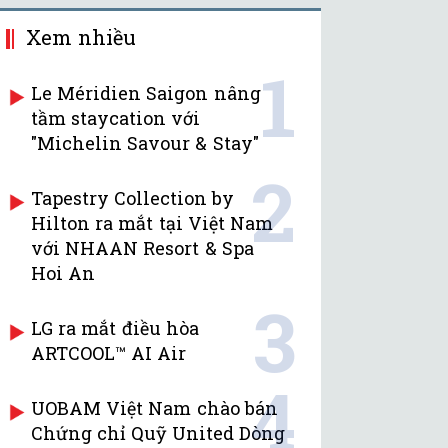
Xem nhiều
1
Le Méridien Saigon nâng
tầm staycation với
"Michelin Savour & Stay"
2
Tapestry Collection by
Hilton ra mắt tại Việt Nam
với NHAAN Resort & Spa
Hoi An
3
LG ra mắt điều hòa
ARTCOOL™ AI Air
4
UOBAM Việt Nam chào bán
Chứng chỉ Quỹ United Dòng