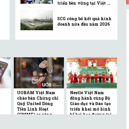
triển bền vững tại Việt ...
SCG công bố kết quả kinh
doanh nửa đầu năm 2026
UOBAM Việt Nam
Nestlé Việt Nam
chào bán Chứng chỉ
đồng hành cùng Bộ
Quỹ United Dòng
Giáo dục và Đào tạo
Tiền Linh Hoạt
triển khai mô hình
(UMMF) ra công ...
bể bơi học đường tại
Bắc ...