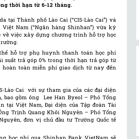
rong thời hạn từ 6-12 tháng.
a tại Thành phố Lào Cai (“CIS-Lào Cai”) và
Việt Nam (“Ngân hàng Shinhan”) vừa ký
c về việc xây dựng chương trình hỗ trợ học
trường.
 thể hỗ trợ phụ huynh thanh toán học phí
i suất trả góp 0% trong thời hạn trả góp từ
ày hoàn toàn miễn phí giao dịch từ nay đến
IS-Lào Cai với sự tham gia của các đại diện
ên, bao gồm ông Lee Han Byeol – Phó Tổng
 tại Việt Nam, Đại diện của Tập đoàn Tài
 Ông Trịnh Quang Khôi Nguyên – Phó Tổng
Nguyên, đơn vị chủ đầu tư Trường Quốc tế
ng học phí qua Shinhan Bank VietNam sẽ