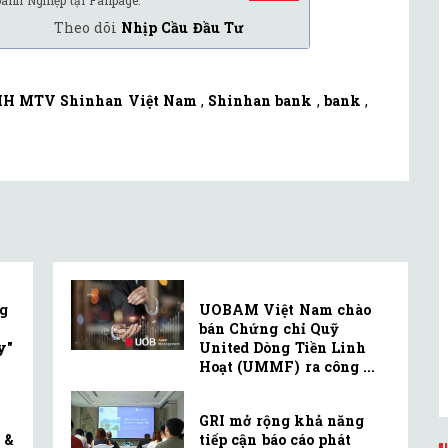
oanh Nghiệp tại Fanpage.
Theo dõi
Nhịp Cầu Đầu Tư
HH MTV Shinhan Việt Nam
,
Shinhan bank
,
bank
,
g
UOBAM Việt Nam chào
bán Chứng chỉ Quỹ
y"
United Dòng Tiền Linh
Hoạt (UMMF) ra công ...
GRI mở rộng khả năng
 &
tiếp cận báo cáo phát