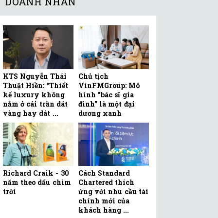
DOANH NHÂN
KTS Nguyễn Thái
Chủ tịch
Thuật Hiền: “Thiết
VinFMGroup: Mô
kế luxury không
hình "bác sĩ gia
nằm ở cái trần dát
đình" là một đại
vàng hay dát ...
dương xanh
Richard Craik - 30
Cách Standard
năm theo dấu chim
Chartered thích
trời
ứng với nhu cầu tài
chính mới của
khách hàng ...