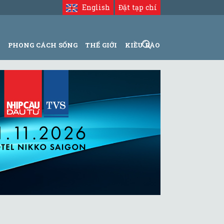
English
Đặt tạp chí
N
PHONG CÁCH SỐNG
THẾ GIỚI
KIỀU BÀO