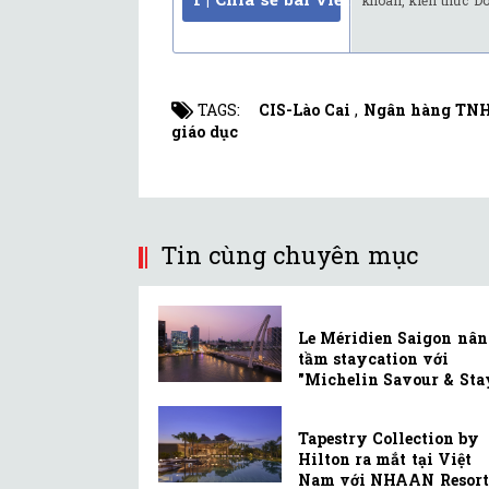
khoán, kiến thức D
TAGS:
CIS-Lào Cai
,
Ngân hàng TN
giáo dục
Tin cùng chuyên mục
Le Méridien Saigon nân
tầm staycation với
"Michelin Savour & Sta
Tapestry Collection by
Hilton ra mắt tại Việt
Nam với NHAAN Resort