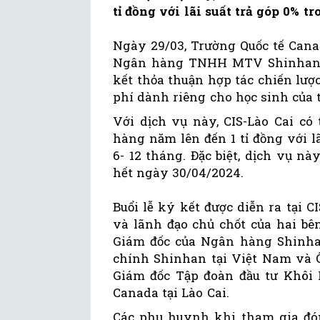
tỉ đồng với lãi suất trả góp 0% t
Ngày 29/03, Trường Quốc tế Canad
Ngân hàng TNHH MTV Shinhan 
kết thỏa thuận hợp tác chiến lượ
phí dành riêng cho học sinh của 
Với dịch vụ này, CIS-Lào Cai có
hàng năm lên đến 1 tỉ đồng với lã
6- 12 tháng. Đặc biệt, dịch vụ n
hết ngày 30/04/2024.
Buổi lễ ký kết được diễn ra tại C
và lãnh đạo chủ chốt của hai b
Giám đốc của Ngân hàng Shinhan
chính Shinhan tại Việt Nam và
Giám đốc Tập đoàn đầu tư Khôi 
Canada tại Lào Cai.
Các phụ huynh khi tham gia đó