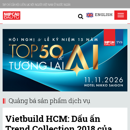
TẠP CHÍ CỦA HỘI LIÊN LẠC VỚI NGƯỜI VIỆT NAM Ở NƯỚC NGOÀI
ENGLISH
Tog
nav
Quảng bá sản phẩm dịch vụ
Vietbuild HCM: Dấu ấn
Trend Collection 2018 của