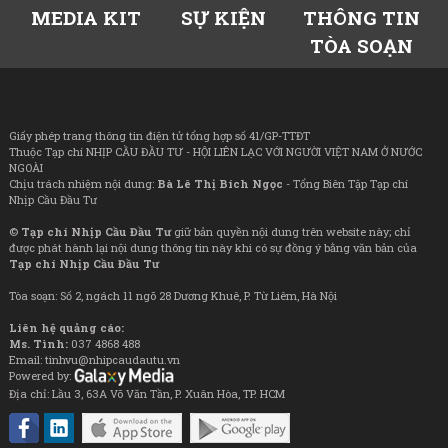
MEDIA KIT
SỰ KIỆN
THÔNG TIN
TÒA SOẠN
Giấy phép trang thông tin điện tử tổng hợp số 41/GP-TTĐT
Thuộc Tạp chí NHỊP CẦU ĐẦU TƯ - HỘI LIÊN LẠC VỚI NGƯỜI VIỆT NAM Ở NƯỚC
NGOÀI
Chịu trách nhiệm nội dung:
Bà Lê Thị Bích Ngọc
- Tổng Biên Tập Tạp chí
Nhịp Cầu Đầu Tư
©
Tạp chí Nhịp Cầu Đầu Tư
giữ bản quyền nội dung trên website này; chỉ
được phát hành lại nội dung thông tin này khi có sự đồng ý bằng văn bản của
Tạp chí Nhịp Cầu Đầu Tư
Tòa soạn: Số 2, ngách 11 ngõ 28 Dương Khuê, P. Từ Liêm, Hà Nội
Liên hệ quảng cáo:
Ms. Tình:
037 4868 488
Email: tinhvu@nhipcaudautu.vn
Powered by:
Địa chỉ: Lầu 3, 63A Võ Văn Tần, P. Xuân Hòa, TP. HCM