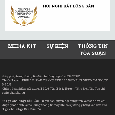
HỘI NGHỊ BẤT ĐỘNG SẢN
MEDIA KIT
SỰ KIỆN
THÔNG TIN
TÒA SOẠN
Giấy phép trang thông tin điện tử tổng hợp số 41/GP-TTĐT
Thuộc Tạp chí NHỊP CẦU ĐẦU TƯ - HỘI LIÊN LẠC VỚI NGƯỜI VIỆT NAM Ở NƯỚC
NGOÀI
Chịu trách nhiệm nội dung:
Bà Lê Thị Bích Ngọc
- Tổng Biên Tập Tạp chí
Nhịp Cầu Đầu Tư
©
Tạp chí Nhịp Cầu Đầu Tư
giữ bản quyền nội dung trên website này; chỉ
được phát hành lại nội dung thông tin này khi có sự đồng ý bằng văn bản của
Tạp chí Nhịp Cầu Đầu Tư