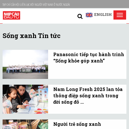
TẠP CHÍ CỦA HỘI LIÊN LẠC VỚI NGƯỜI VIỆT NAM Ở NƯỚC NGOÀI
ENGLISH
Tog
nav
Sống xanh Tin tức
Panasonic tiếp tục hành trình
“Sống khỏe góp xanh”
Sau cột mốc 1 triệu cây
xanh, Panasonic Việt
Nam tiếp tục đẩy mạnh
Nam Long Fresh 2025 lan tỏa
chiến lược phát triển bền
thông điệp sống xanh trong
vững thông qua chuỗi
đời sống đô ...
hoạt động “Sống khỏe góp
Nam Long Fresh 2025 lan
xanh”.
toả lối sống xanh trong
Người trẻ sống xanh
cộng đồng qua hành động