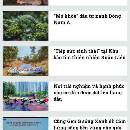
của Rowena và cậu con
trai Dylan dẫn lỗi, Cuốn
“Mở khóa” đầu tư xanh Đông
sách xanh ở Nebo sẽ mở
Nam Á
ra một thế giới sau thảm
Theo ước tính của IREA,
họa hạt nhân.
tính trung bình cần tạo
ra 1.000 GW công suất
"Tiếp sức sinh thái" tại Khu
năng lượng tái tạo trên
bảo tồn thiên nhiên Xuân Liên
toàn cầu mỗi năm cho
Panasonic tích cực trồng
đến năm 2030.
rừng đặc dụng, góp phần
tăng cường tín chỉ carbon
Nơi trải nghiệm và hạnh phúc
rừng ở Việt Nam.
của cư dân được đặt lên hàng
đầu
Sau hơn 2 tháng ra mắt, 2
CLB Sống Vui - Khỏe và
Cùng Gen G sống Xanh đi: Cảm
Sống Xanh - Văn minh -
hứng sống bền vững cho giới